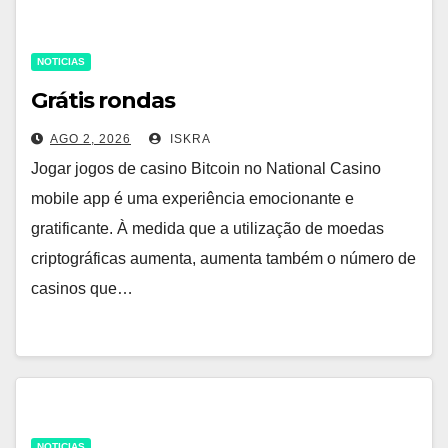
NOTICIAS
Grátis rondas
AGO 2, 2026
ISKRA
Jogar jogos de casino Bitcoin no National Casino
mobile app é uma experiência emocionante e
gratificante. À medida que a utilização de moedas
criptográficas aumenta, aumenta também o número de
casinos que…
NOTICIAS