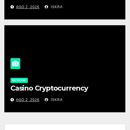
AGO 2, 2026
ISKRA
NOTICIAS
Casino Cryptocurrency
AGO 2, 2026
ISKRA