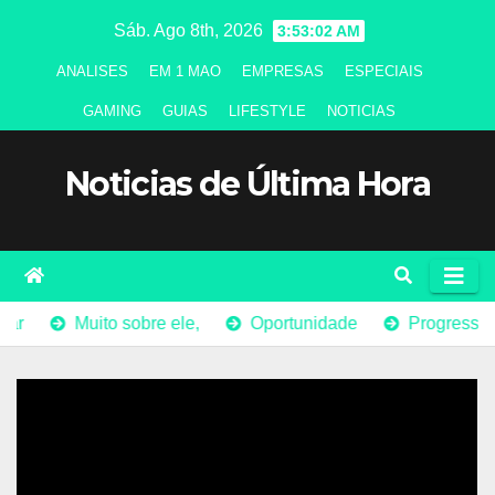
Skip
Sáb. Ago 8th, 2026
3:53:02 AM
to
ANALISES
EM 1 MAO
EMPRESAS
ESPECIAIS
content
GAMING
GUIAS
LIFESTYLE
NOTICIAS
Noticias de Última Hora
Muito sobre ele,
Oportunidade
Progressivo on