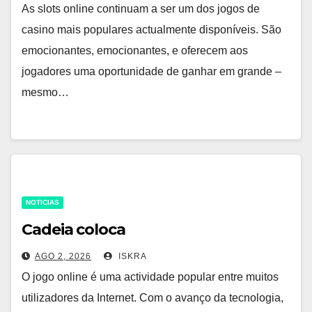
As slots online continuam a ser um dos jogos de
casino mais populares actualmente disponíveis. São
emocionantes, emocionantes, e oferecem aos
jogadores uma oportunidade de ganhar em grande –
mesmo…
NOTICIAS
Cadeia coloca
AGO 2, 2026
ISKRA
O jogo online é uma actividade popular entre muitos
utilizadores da Internet. Com o avanço da tecnologia,