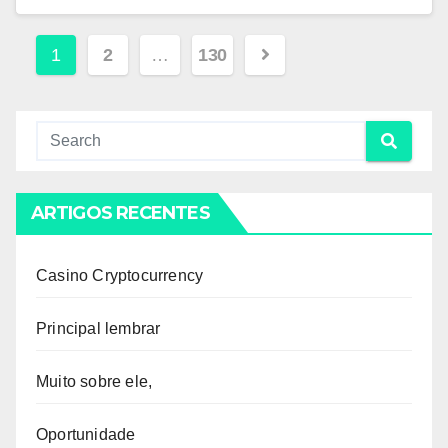
Navegação
1
2
…
130
de
artigos
ARTIGOS RECENTES
Casino Cryptocurrency
Principal lembrar
Muito sobre ele,
Oportunidade