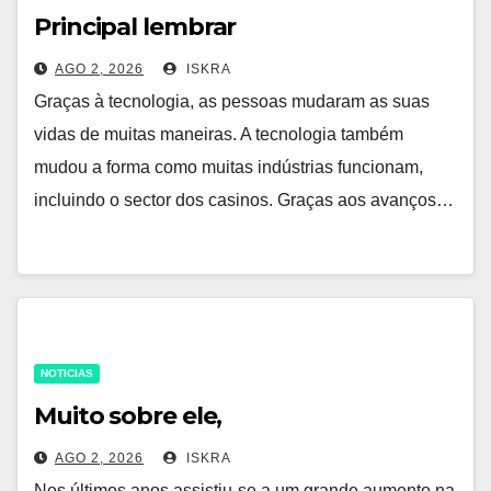
Principal lembrar
AGO 2, 2026
ISKRA
Graças à tecnologia, as pessoas mudaram as suas
vidas de muitas maneiras. A tecnologia também
mudou a forma como muitas indústrias funcionam,
incluindo o sector dos casinos. Graças aos avanços…
NOTICIAS
Muito sobre ele,
AGO 2, 2026
ISKRA
Nos últimos anos assistiu-se a um grande aumento na