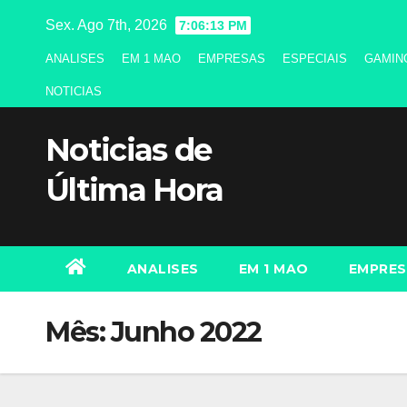
Skip
Sex. Ago 7th, 2026
7:06:13 PM
to
ANALISES
EM 1 MAO
EMPRESAS
ESPECIAIS
GAMIN
content
NOTICIAS
Noticias de
Última Hora
ANALISES
EM 1 MAO
EMPRES
Mês:
Junho 2022