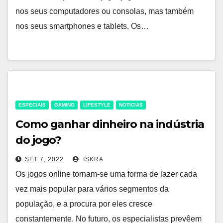
nos seus computadores ou consolas, mas também
nos seus smartphones e tablets. Os…
ESPECIAIS
GAMING
LIFESTYLE
NOTICIAS
Como ganhar dinheiro na indústria
do jogo?
SET 7, 2022
ISKRA
Os jogos online tornam-se uma forma de lazer cada
vez mais popular para vários segmentos da
população, e a procura por eles cresce
constantemente. No futuro, os especialistas prevêem