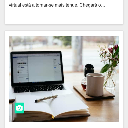
virtual está a tornar-se mais ténue. Chegará o…