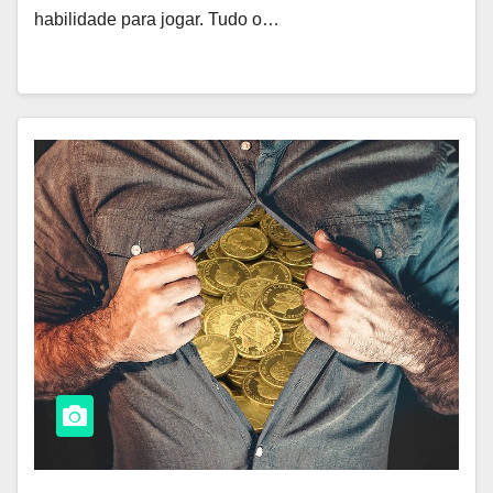
habilidade para jogar. Tudo o…