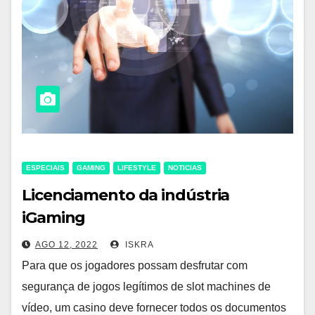
ESPECIAIS
GAMING
LIFESTYLE
NOTICIAS
Licenciamento da indústria
iGaming
AGO 12, 2022
ISKRA
Para que os jogadores possam desfrutar com
segurança de jogos legítimos de slot machines de
vídeo, um casino deve fornecer todos os documentos