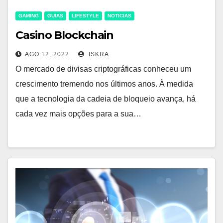
GAMING
GUIAS
LIFESTYLE
NOTICIAS
Casino Blockchain
AGO 12, 2022
ISKRA
O mercado de divisas criptográficas conheceu um
crescimento tremendo nos últimos anos. À medida
que a tecnologia da cadeia de bloqueio avança, há
cada vez mais opções para a sua…