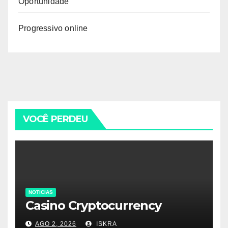
Oportunidade
Progressivo online
VOCÊ PERDEU
NOTICIAS
Casino Cryptocurrency
AGO 2, 2026
ISKRA