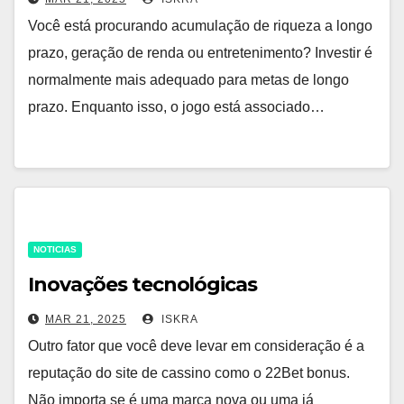
Você está procurando acumulação de riqueza a longo
prazo, geração de renda ou entretenimento? Investir é
normalmente mais adequado para metas de longo
prazo. Enquanto isso, o jogo está associado…
NOTICIAS
Inovações tecnológicas
MAR 21, 2025
ISKRA
Outro fator que você deve levar em consideração é a
reputação do site de cassino como o 22Bet bonus.
Não importa se é uma marca nova ou uma já