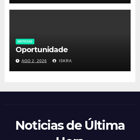
NOTICIAS
Oportunidade
AGO 2, 2026
ISKRA
Noticias de Última