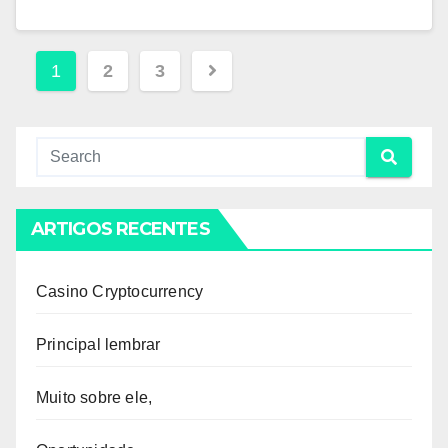
Navegação
1
2
3
de
artigos
ARTIGOS RECENTES
Casino Cryptocurrency
Principal lembrar
Muito sobre ele,