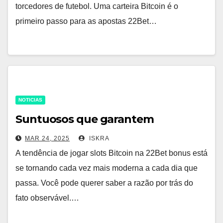
torcedores de futebol. Uma carteira Bitcoin é o
primeiro passo para as apostas 22Bet…
NOTICIAS
Suntuosos que garantem
MAR 24, 2025
ISKRA
A tendência de jogar slots Bitcoin na 22Bet bonus está
se tornando cada vez mais moderna a cada dia que
passa. Você pode querer saber a razão por trás do
fato observável.…