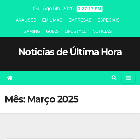
Skip
Qui. Ago 6th, 2026
3:27:17 PM
to
ANALISES
EM 1 MAO
EMPRESAS
ESPECIAIS
content
GAMING
GUIAS
LIFESTYLE
NOTICIAS
Noticias de Última Hora
Mês:
Março 2025