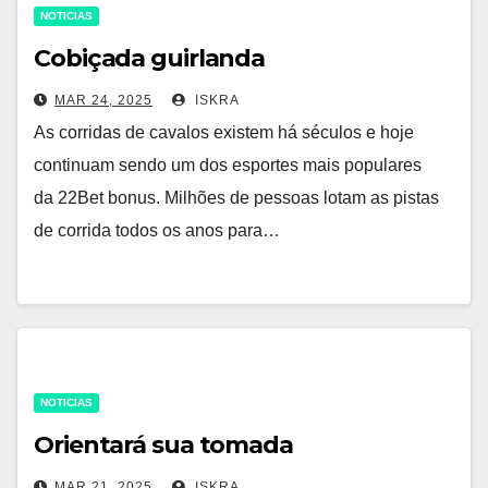
NOTICIAS
Cobiçada guirlanda
MAR 24, 2025
ISKRA
As corridas de cavalos existem há séculos e hoje
continuam sendo um dos esportes mais populares
da 22Bet bonus. Milhões de pessoas lotam as pistas
de corrida todos os anos para…
NOTICIAS
Orientará sua tomada
MAR 21, 2025
ISKRA