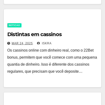
NOTICIAS
Distintas em cassinos
MAR 24, 2025
ISKRA
Os cassinos online com dinheiro real, como o 22Bet
bonus, permitem que você comece com uma pequena
quantia de dinheiro. Isso é diferente dos cassinos
regulares, que precisam que você deposite…