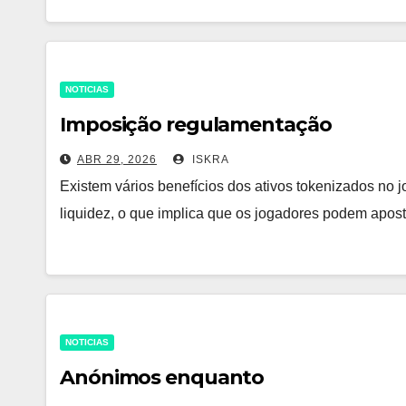
NOTICIAS
Imposição regulamentação
ABR 29, 2026
ISKRA
Existem vários benefícios dos ativos tokenizados no j
liquidez, o que implica que os jogadores podem apo
NOTICIAS
Anónimos enquanto