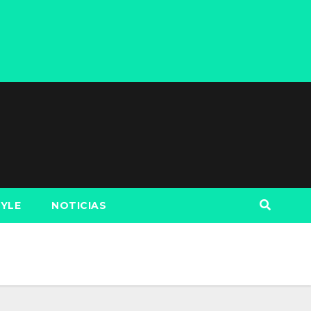
TYLE
NOTICIAS