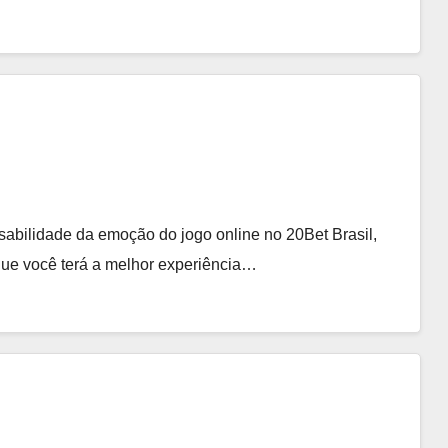
sabilidade da emoção do jogo online no 20Bet Brasil,
que você terá a melhor experiência…