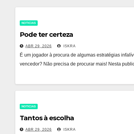
NOTICIAS
Pode ter certeza
ABR 29, 2026
ISKRA
É um jogador à procura de algumas estratégias infalí
vencedor? Não precisa de procurar mais! Nesta publ
NOTICIAS
Tantos à escolha
ABR 29, 2026
ISKRA