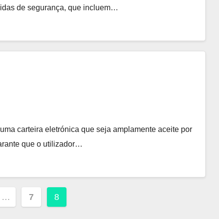
edidas de segurança, que incluem…
r uma carteira eletrónica que seja amplamente aceite por
arante que o utilizador…
ção
…
7
8