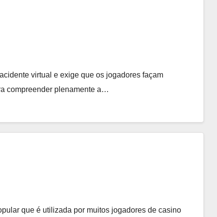
cidente virtual e exige que os jogadores façam
ara compreender plenamente a…
popular que é utilizada por muitos jogadores de casino