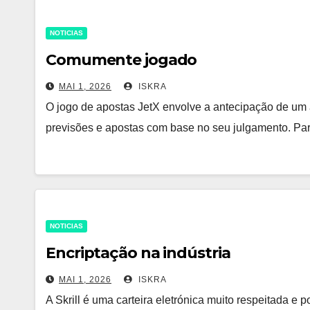
NOTICIAS
Comumente jogado
MAI 1, 2026
ISKRA
O jogo de apostas JetX envolve a antecipação de um a
previsões e apostas com base no seu julgamento. P
NOTICIAS
Encriptação na indústria
MAI 1, 2026
ISKRA
A Skrill é uma carteira eletrónica muito respeitada e 