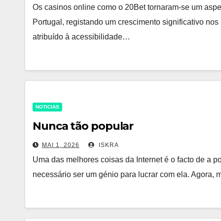
Os casinos online como o 20Bet tornaram-se um aspet
Portugal, registando um crescimento significativo no
atribuído à acessibilidade…
NOTICIAS
Nunca tão popular
MAI 1, 2026
ISKRA
Uma das melhores coisas da Internet é o facto de a p
necessário ser um génio para lucrar com ela. Agora,