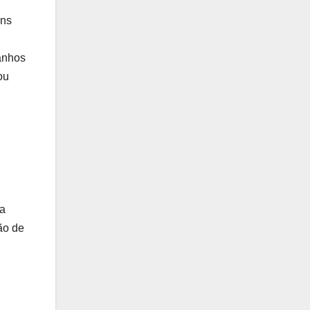
ens
anhos
ou
da
ão de