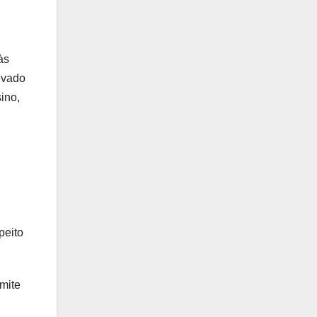
às
evado
ino,
peito
mite