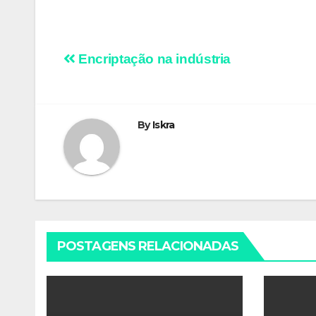
Navegação
Encriptação na indústria
de
artigos
By
Iskra
POSTAGENS RELACIONADAS