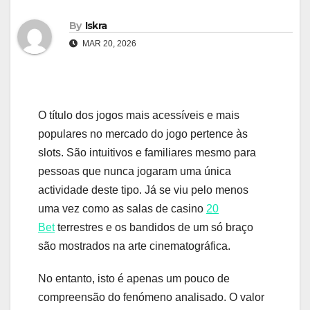
By
Iskra
MAR 20, 2026
O título dos jogos mais acessíveis e mais
populares no mercado do jogo pertence às
slots. São intuitivos e familiares mesmo para
pessoas que nunca jogaram uma única
actividade deste tipo. Já se viu pelo menos
uma vez como as salas de casino
20
Bet
terrestres e os bandidos de um só braço
são mostrados na arte cinematográfica.
No entanto, isto é apenas um pouco de
compreensão do fenómeno analisado. O valor