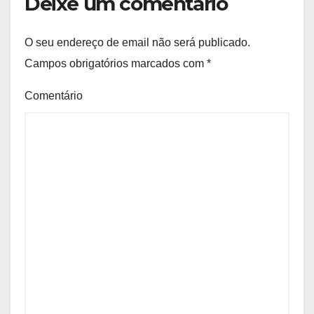
Deixe um comentário
O seu endereço de email não será publicado.
Campos obrigatórios marcados com
*
Comentário