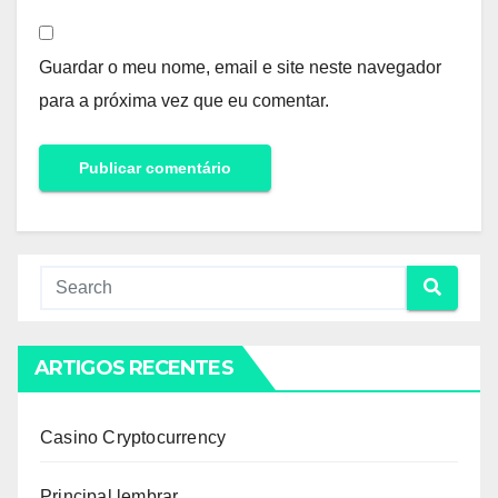
Guardar o meu nome, email e site neste navegador
para a próxima vez que eu comentar.
ARTIGOS RECENTES
Casino Cryptocurrency
Principal lembrar