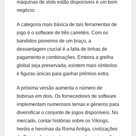
máquinas de slots estão disponíveis é um bom
negócio:
A categoria mais básica de tais ferramentas de
jogo é o software de três carretéis. Com os
bandidos pioneiros de um braço, a
desvantagem crucial é a falta de linhas de
pagamento e combinações. Embora a grelha
global seja preservada, existem mais símbolos
e figuras únicas para ganhar prémios extra.
A próxima versão aumenta o número de
bobinas em dois. Os fornecedores de software
implementam numerosos temas e géneros para
diversificar o conjunto de jogos disponíveis. No
mercado, contar histórias sobre os Vikings,
heróis e heroínas da Roma Antiga, civilizações