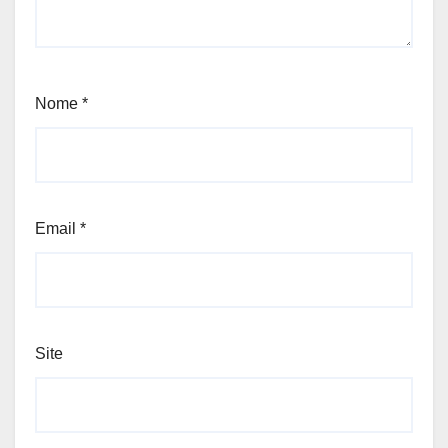
Nome
*
Email
*
Site