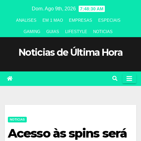
Skip
Dom. Ago 9th, 2026
7:48:31 AM
to
ANALISES
EM 1 MAO
EMPRESAS
ESPECIAIS
content
GAMING
GUIAS
LIFESTYLE
NOTICIAS
Noticias de Última Hora
NOTICIAS
Acesso às spins será