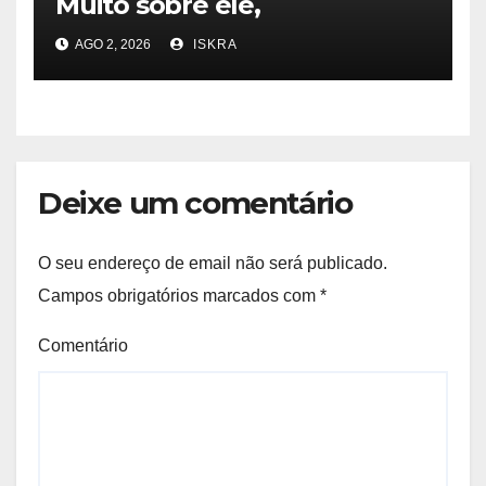
Muito sobre ele,
AGO 2, 2026
ISKRA
Deixe um comentário
O seu endereço de email não será publicado.
Campos obrigatórios marcados com
*
Comentário