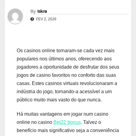
By
Iskra
FEV 2, 2026
Os casinos online tornaram-se cada vez mais
populares nos últimos anos, oferecendo aos
jogadores a oportunidade de desfrutar dos seus
jogos de casino favoritos no conforto das suas
casas. Estes casinos virtuais revolucionaram a
indústria do jogo, tornando-a acessível a um
público muito mais vasto do que nunca.
Há muitas vantagens em jogar num casino
online no casino
Bet22 bonus
. Talvez o
benefício mais significativo seja a conveniência