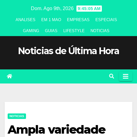
Skip
Dom. Ago 9th, 2026
9:45:05 AM
to
ANALISES
EM 1 MAO
EMPRESAS
ESPECIAIS
content
GAMING
GUIAS
LIFESTYLE
NOTICIAS
Noticias de Última Hora
NOTICIAS
Ampla variedade