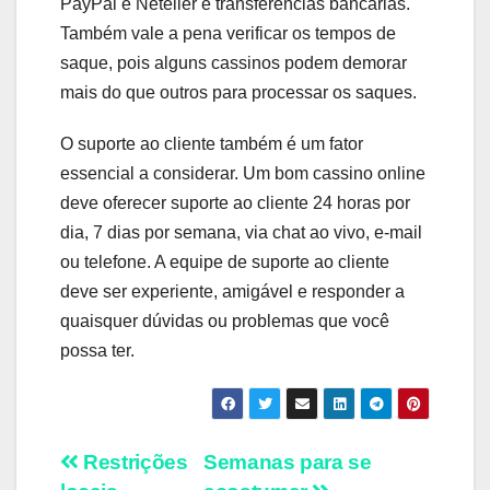
PayPal e Neteller e transferências bancárias.
Também vale a pena verificar os tempos de
saque, pois alguns cassinos podem demorar
mais do que outros para processar os saques.
O suporte ao cliente também é um fator
essencial a considerar. Um bom cassino online
deve oferecer suporte ao cliente 24 horas por
dia, 7 dias por semana, via chat ao vivo, e-mail
ou telefone. A equipe de suporte ao cliente
deve ser experiente, amigável e responder a
quaisquer dúvidas ou problemas que você
possa ter.
Navegação
Restrições
Semanas para se