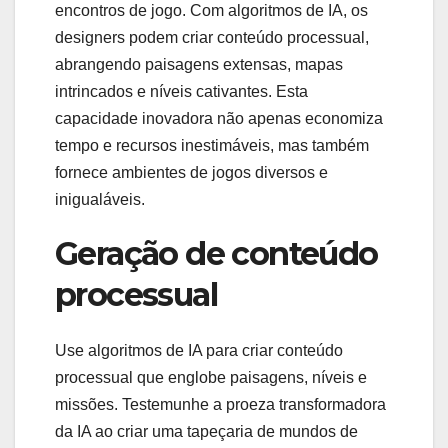
encontros de jogo. Com algoritmos de IA, os
designers podem criar conteúdo processual,
abrangendo paisagens extensas, mapas
intrincados e níveis cativantes. Esta
capacidade inovadora não apenas economiza
tempo e recursos inestimáveis, mas também
fornece ambientes de jogos diversos e
inigualáveis.
Geração de conteúdo
processual
Use algoritmos de IA para criar conteúdo
processual que englobe paisagens, níveis e
missões. Testemunhe a proeza transformadora
da IA ao criar uma tapeçaria de mundos de