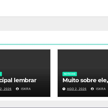
S
NOTICIAS
cipal lembrar
Muito sobre ele,
2, 2026
ISKRA
AGO 2, 2026
ISKRA