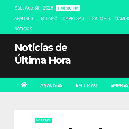
Skip
Sáb. Ago 8th, 2026
3:48:01 PM
to
ANALISES
EM 1 MAO
EMPRESAS
ESPECIAIS
GAMIN
content
NOTICIAS
Noticias de
Última Hora
ANALISES
EM 1 MAO
EMPRES
NOTICIAS