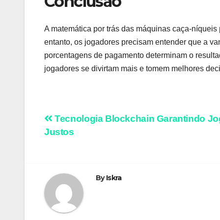
Conclusão
A matemática por trás das máquinas caça-níqueis 
entanto, os jogadores precisam entender que a van
porcentagens de pagamento determinam o resulta
jogadores se divirtam mais e tomem melhores decis
Navegação
Tecnologia Blockchain Garantindo J
Justos
de
artigos
By
Iskra