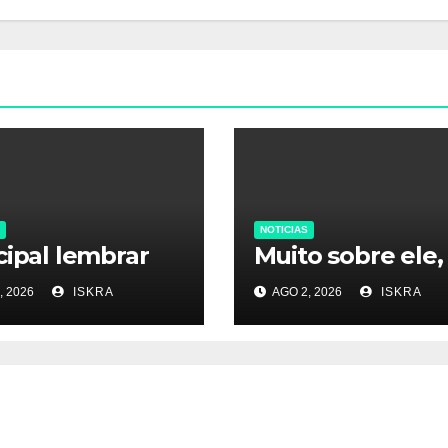
NOTICIAS
cipal lembrar
Muito sobre ele,
, 2026
ISKRA
AGO 2, 2026
ISKRA