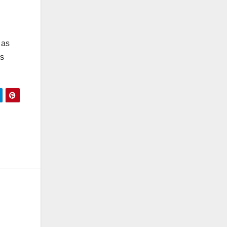
 as
os