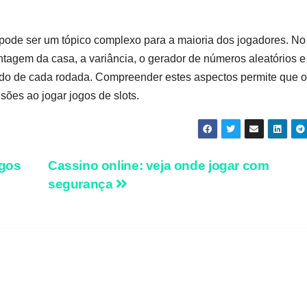
pode ser um tópico complexo para a maioria dos jogadores. No
tagem da casa, a variância, o gerador de números aleatórios e
do de cada rodada. Compreender estes aspectos permite que 
ões ao jogar jogos de slots.
ogos
Cassino online: veja onde jogar com
segurança