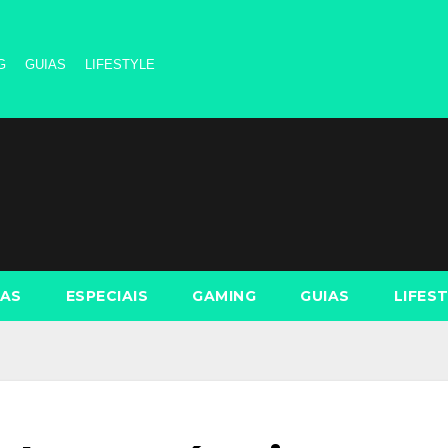
G
GUIAS
LIFESTYLE
AS
ESPECIAIS
GAMING
GUIAS
LIFES