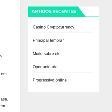
ARTIGOS RECENTES
Casino Cryptocurrency
Principal lembrar
,
Muito sobre ele,
.
Oportunidade
1 em
Progressivo online
casa.
gem