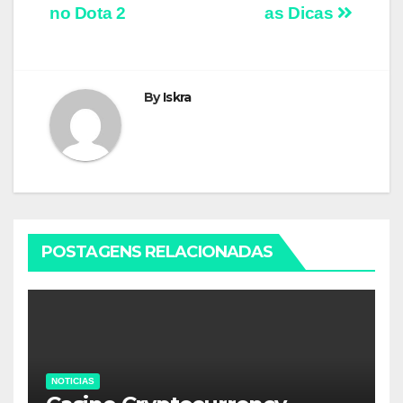
de
no Dota 2
as Dicas
artigos
By
Iskra
POSTAGENS RELACIONADAS
NOTICIAS