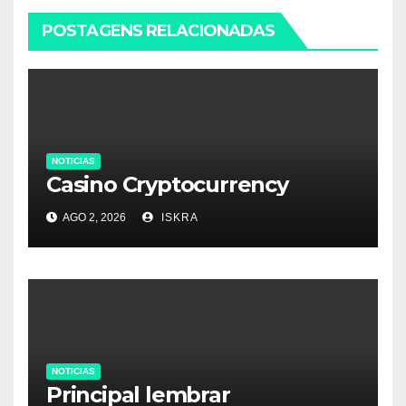
POSTAGENS RELACIONADAS
NOTICIAS
Casino Cryptocurrency
AGO 2, 2026
ISKRA
NOTICIAS
Principal lembrar