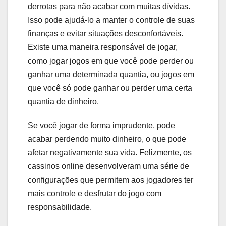
derrotas para não acabar com muitas dívidas.
Isso pode ajudá-lo a manter o controle de suas
finanças e evitar situações desconfortáveis.
Existe uma maneira responsável de jogar,
como jogar jogos em que você pode perder ou
ganhar uma determinada quantia, ou jogos em
que você só pode ganhar ou perder uma certa
quantia de dinheiro.
Se você jogar de forma imprudente, pode
acabar perdendo muito dinheiro, o que pode
afetar negativamente sua vida. Felizmente, os
cassinos online desenvolveram uma série de
configurações que permitem aos jogadores ter
mais controle e desfrutar do jogo com
responsabilidade.