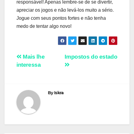
responsável! Apenas lembre-se de se divertir,
apreciar os jogos e não levá-los muito a sério.
Jogue com seus pontos fortes e não tenha
medo de tentar algo novo!
Navegação
Mais lhe
Impostos do estado
interessa
de
artigos
By
Iskra