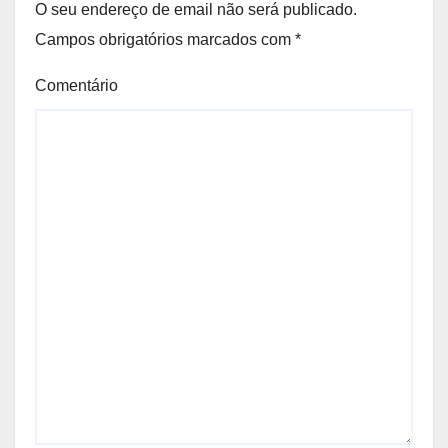
O seu endereço de email não será publicado.
Campos obrigatórios marcados com
*
Comentário