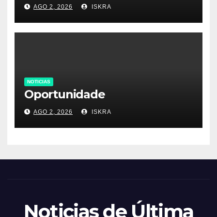
AGO 2, 2026
ISKRA
NOTICIAS
Oportunidade
AGO 2, 2026
ISKRA
Noticias de Última