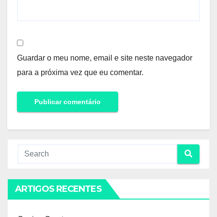
Guardar o meu nome, email e site neste navegador
para a próxima vez que eu comentar.
ARTIGOS RECENTES