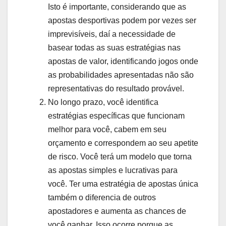
Isto é importante, considerando que as
apostas desportivas podem por vezes ser
imprevisíveis, daí a necessidade de
basear todas as suas estratégias nas
apostas de valor, identificando jogos onde
as probabilidades apresentadas não são
representativas do resultado provável.
No longo prazo, você identifica
estratégias específicas que funcionam
melhor para você, cabem em seu
orçamento e correspondem ao seu apetite
de risco. Você terá um modelo que torna
as apostas simples e lucrativas para
você. Ter uma estratégia de apostas única
também o diferencia de outros
apostadores e aumenta as chances de
você ganhar. Isso ocorre porque as