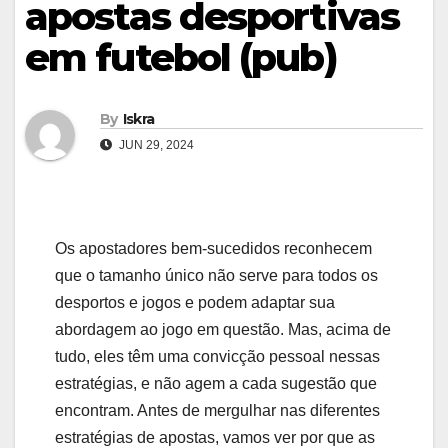
apostas desportivas
em futebol (pub)
By
Iskra
JUN 29, 2024
Os apostadores bem-sucedidos reconhecem
que o tamanho único não serve para todos os
desportos e jogos e podem adaptar sua
abordagem ao jogo em questão. Mas, acima de
tudo, eles têm uma convicção pessoal nessas
estratégias, e não agem a cada sugestão que
encontram. Antes de mergulhar nas diferentes
estratégias de apostas, vamos ver por que as