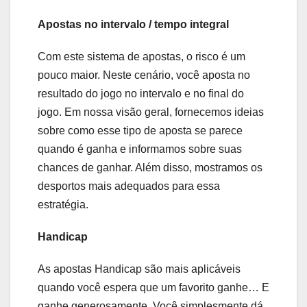
Apostas no intervalo / tempo integral
Com este sistema de apostas, o risco é um
pouco maior. Neste cenário, você aposta no
resultado do jogo no intervalo e no final do
jogo. Em nossa visão geral, fornecemos ideias
sobre como esse tipo de aposta se parece
quando é ganha e informamos sobre suas
chances de ganhar. Além disso, mostramos os
desportos mais adequados para essa
estratégia.
Handicap
As apostas Handicap são mais aplicáveis ​​
quando você espera que um favorito ganhe… E
ganhe generosamente. Você simplesmente dá