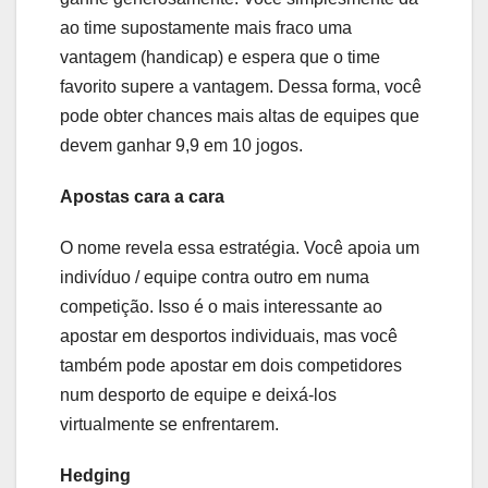
ao time supostamente mais fraco uma
vantagem (handicap) e espera que o time
favorito supere a vantagem. Dessa forma, você
pode obter chances mais altas de equipes que
devem ganhar 9,9 em 10 jogos.
Apostas cara a cara
O nome revela essa estratégia. Você apoia um
indivíduo / equipe contra outro em numa
competição. Isso é o mais interessante ao
apostar em desportos individuais, mas você
também pode apostar em dois competidores
num desporto de equipe e deixá-los
virtualmente se enfrentarem.
Hedging