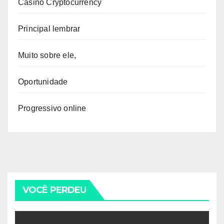
Casino Cryptocurrency
Principal lembrar
Muito sobre ele,
Oportunidade
Progressivo online
VOCÊ PERDEU