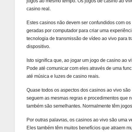
jogos ao mesmo tempo. Os jogos de casino ao vivo
casino real.
Estes casinos não devem ser confundidos com os t
geradas por computador para criar uma experiência
tecnologia de transmissão de vídeo ao vivo para t
dispositivo.
Isto significa que, ao jogar um jogo de casino ao vi
Pode até comunicar com eles através de uma funci
até música e luzes de casino reais.
Quase todos os aspectos dos casinos ao vivo são 
seguem as mesmas regras e procedimentos que nos 
também são semelhantes. Normalmente têm jogos d
Por outras palavras, os casinos ao vivo são uma v
Eles também têm muitos benefícios que atraem mu