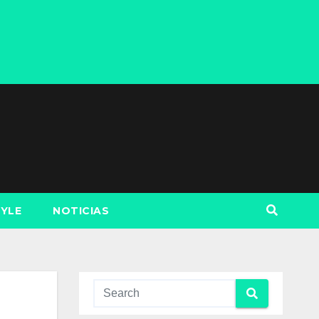
TYLE
NOTICIAS