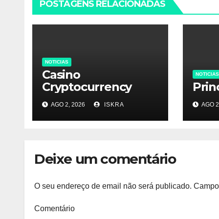
POSTAGENS RELACIONADAS
NOTICIAS
Casino
NOTICIAS
Cryptocurrency
Prin
AGO 2, 2026
ISKRA
AGO 2
Deixe um comentário
O seu endereço de email não será publicado.
Campos
Comentário