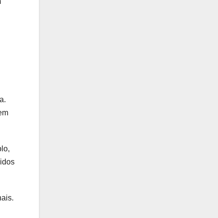
m
a.
uem
lo,
cidos
ais.