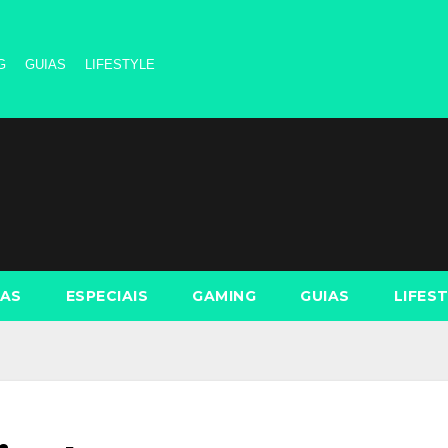
G
GUIAS
LIFESTYLE
AS
ESPECIAIS
GAMING
GUIAS
LIFES