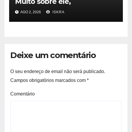
Muito sobre ele,
AGO 2, 2026
ISKRA
Deixe um comentário
O seu endereço de email não será publicado.
Campos obrigatórios marcados com
*
Comentário