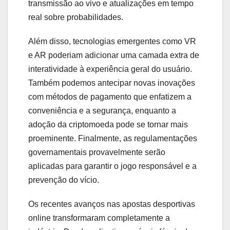
transmissão ao vivo e atualizações em tempo
real sobre probabilidades.
Além disso, tecnologias emergentes como VR
e AR poderiam adicionar uma camada extra de
interatividade à experiência geral do usuário.
Também podemos antecipar novas inovações
com métodos de pagamento que enfatizem a
conveniência e a segurança, enquanto a
adoção da criptomoeda pode se tornar mais
proeminente. Finalmente, as regulamentações
governamentais provavelmente serão
aplicadas para garantir o jogo responsável e a
prevenção do vício.
Os recentes avanços nas apostas desportivas
online transformaram completamente a