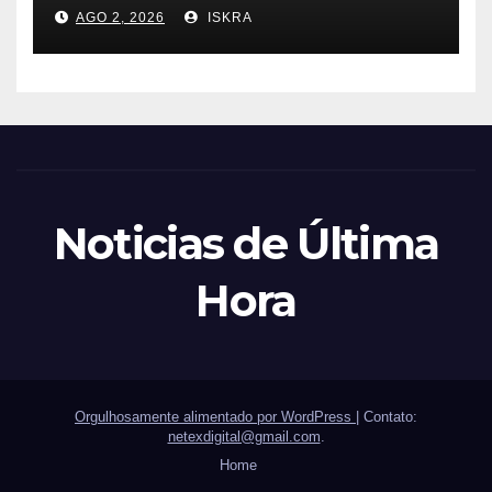
AGO 2, 2026
ISKRA
Noticias de Última
Hora
Orgulhosamente alimentado por WordPress
|
Contato:
netexdigital@gmail.com
.
Home