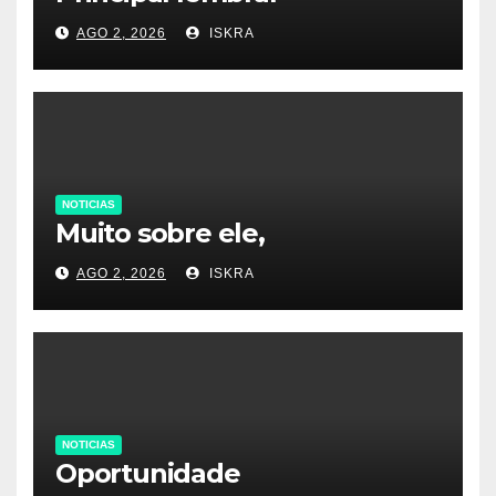
AGO 2, 2026
ISKRA
NOTICIAS
Muito sobre ele,
AGO 2, 2026
ISKRA
NOTICIAS
Oportunidade