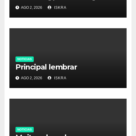
AGO 2, 2026
ISKRA
NOTICIAS
Principal lembrar
AGO 2, 2026
ISKRA
NOTICIAS