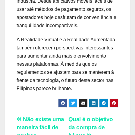
indústria. Desde aplicativos móveis fáceis de
usar até métodos de pagamento seguros, os
apostadores hoje desfrutam de conveniência e
tranquilidade incomparáveis.
A Realidade Virtual e a Realidade Aumentada
também oferecem perspectivas interessantes
para aumentar ainda mais o envolvimento
nessas plataformas. À medida que os
regulamentos se ajustam para se manterem à
frente da tecnologia, o futuro deste sector nas
Filipinas parece brilhante.
Navegação
Não existe uma
Qual é o objetivo
maneira fácil de
da compra de
de