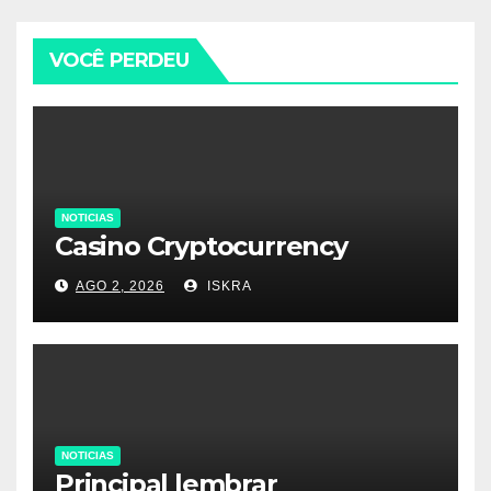
VOCÊ PERDEU
NOTICIAS
Casino Cryptocurrency
AGO 2, 2026
ISKRA
NOTICIAS
Principal lembrar