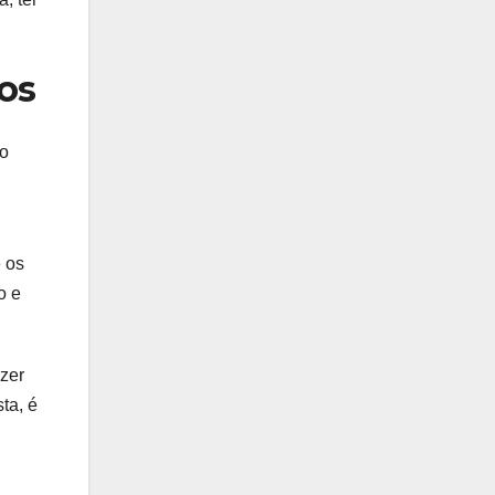
os
 o
 os
o e
zer
ta, é