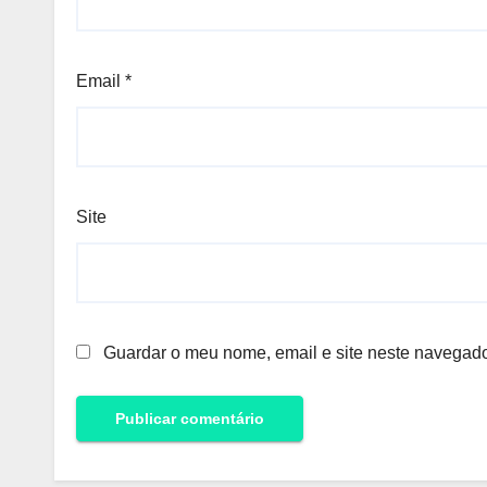
Email
*
Site
Guardar o meu nome, email e site neste navegado