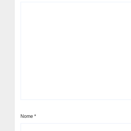
Nome
*