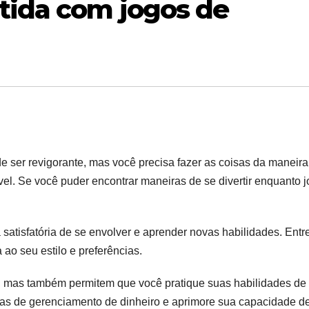
rtida com jogos de
e ser revigorante, mas você precisa fazer as coisas da maneira
el. Se você puder encontrar maneiras de se divertir enquanto j
atisfatória de se envolver e aprender novas habilidades. Entr
ao seu estilo e preferências.
, mas também permitem que você pratique suas habilidades de
gias de gerenciamento de dinheiro e aprimore sua capacidade d