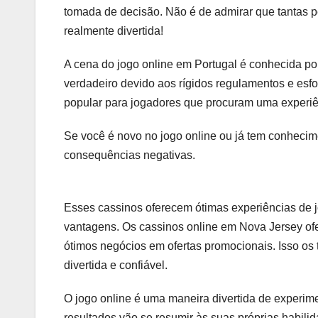
tomada de decisão. Não é de admirar que tantas 
realmente divertida!
A cena do jogo online em Portugal é conhecida por
verdadeiro devido aos rígidos regulamentos e esfo
popular para jogadores que procuram uma experiê
Se você é novo no jogo online ou já tem conhecimen
consequências negativas.
Esses cassinos oferecem ótimas experiências de 
vantagens. Os cassinos online em Nova Jersey ofe
ótimos negócios em ofertas promocionais. Isso o
divertida e confiável.
O jogo online é uma maneira divertida de experim
resultados vão se resumir às suas próprias habili