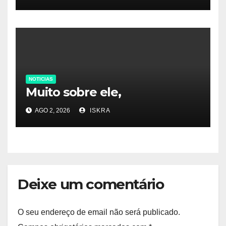
NOTICIAS
Muito sobre ele,
AGO 2, 2026
ISKRA
Deixe um comentário
O seu endereço de email não será publicado.