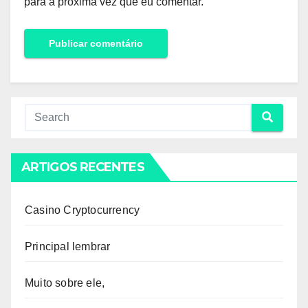
para a próxima vez que eu comentar.
ARTIGOS RECENTES
Casino Cryptocurrency
Principal lembrar
Muito sobre ele,