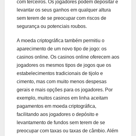
com terceiros. Os jogadores podem depositar e
levantar os seus ganhos em qualquer altura
sem terem de se preocupar com riscos de
segurança ou potenciais roubos.
A moeda criptográfica também permitiu o
aparecimento de um novo tipo de jogo: os
casinos online. Os casinos online oferecem aos
jogadores os mesmos tipos de jogos que os
estabelecimentos tradicionais de tijolo e
cimento, mas com muito menos despesas
gerais e mais opções para os jogadores. Por
exemplo, muitos casinos em linha aceitam
pagamentos em moeda criptográfica,
facilitando aos jogadores o depósito e
levantamento de fundos sem terem de se
preocupar com taxas ou taxas de câmbio. Além