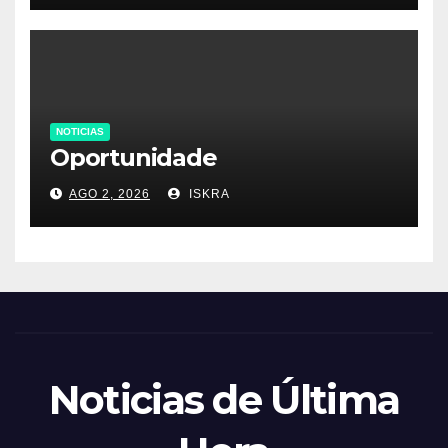
NOTICIAS
Oportunidade
AGO 2, 2026
ISKRA
Noticias de Última