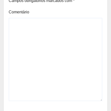
Campos obrigatórios marcados com
*
Comentário