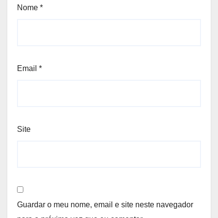
Nome
*
Email
*
Site
Guardar o meu nome, email e site neste navegador