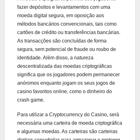
fazer depósitos e levantamentos com uma
moeda digital segura, em oposição aos
métodos bancários convencionais, tais como
cartões de crédito ou transferências bancárias.
As transacções são concluídas de forma
segura, sem potencial de fraude ou roubo de
identidade. Além disso, a natureza
descentralizada das moedas criptográficas
significa que os jogadores podem permanecer
anónimos enquanto jogam os seus jogos de
casino favoritos online, como o dinheiro do
crash game.
Para utilizar a Cryptocurrency do Casino, será
necessária uma carteira de moeda criptográfica
e algumas moedas. As carteiras são carteiras
digitais concebidas para armazenar e proteger