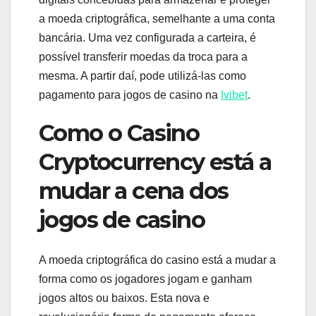
a moeda criptográfica, semelhante a uma conta
bancária. Uma vez configurada a carteira, é
possível transferir moedas da troca para a
mesma. A partir daí, pode utilizá-las como
pagamento para jogos de casino na
Ivibet
.
Como o Casino
Cryptocurrency está a
mudar a cena dos
jogos de casino
A moeda criptográfica do casino está a mudar a
forma como os jogadores jogam e ganham
jogos altos ou baixos. Esta nova e