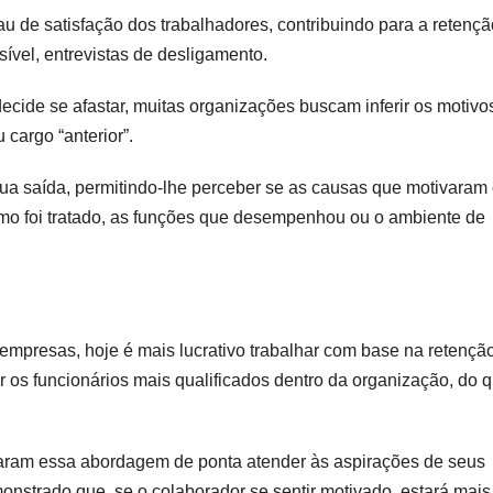
u de satisfação dos trabalhadores, contribuindo para a retençã
ível, entrevistas de desligamento.
decide se afastar, muitas organizações buscam inferir os motivo
cargo “anterior”.
ua saída, permitindo-lhe perceber se as causas que motivaram
omo foi tratado, as funções que desempenhou ou o ambiente de
empresas, hoje é mais lucrativo trabalhar com base na retençã
r os funcionários mais qualificados dentro da organização, do 
taram essa abordagem de ponta atender às aspirações de seus
monstrado que, se o colaborador se sentir motivado, estará mais