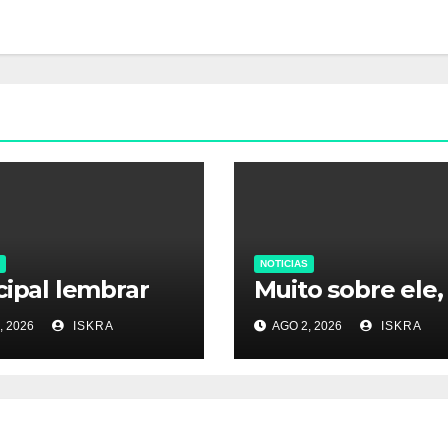
NOTICIAS
cipal lembrar
Muito sobre ele,
, 2026
ISKRA
AGO 2, 2026
ISKRA