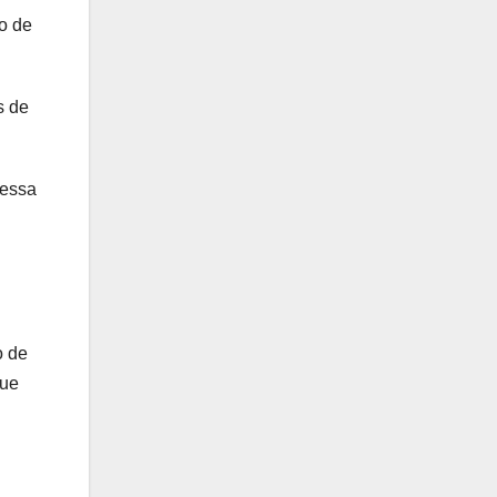
o de
s de
 essa
o de
que