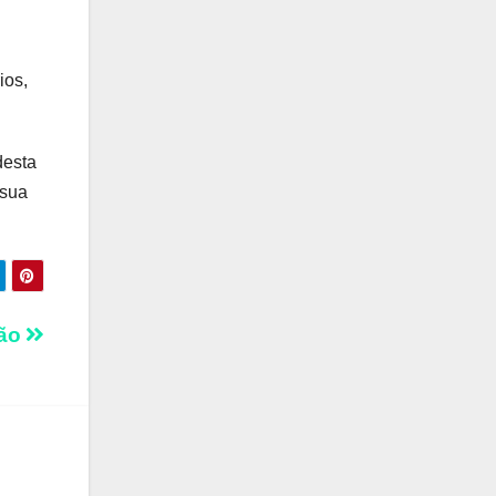
ios,
desta
 sua
tão