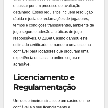
e passar por um processo de avaliação
detalhado. Esses requisitos incluem resolução
rápida e justa de reclamações de jogadores,
termos e condições transparentes, ambiente de
jogo seguro e adesão a práticas de jogo
responsáveis. O 22Bet Casino ganhou este
estimado certificado, tornando-o uma escolha
confiável para jogadores que procuram uma
experiência de cassino online segura e
agradável.
Licenciamento e
Regulamentação
Um dos primeiros sinais de um casino online
confiável é o seu licenciamento e