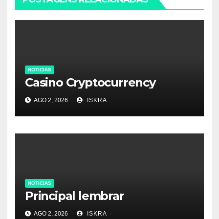
NOTICIAS
Casino Cryptocurrency
AGO 2, 2026
ISKRA
NOTICIAS
Principal lembrar
AGO 2, 2026
ISKRA