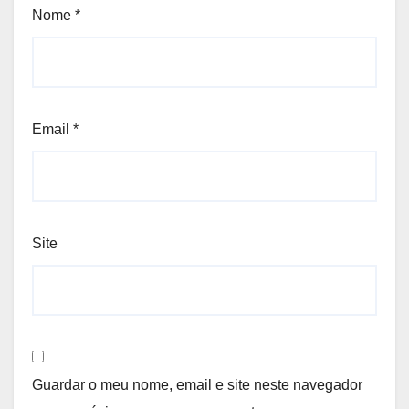
Nome
*
Email
*
Site
Guardar o meu nome, email e site neste navegador