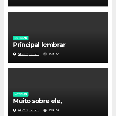
NOTICIAS
Principal lembrar
AGO 2, 2026
ISKRA
NOTICIAS
Muito sobre ele,
AGO 2, 2026
ISKRA