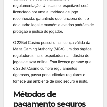
regulamentação. Um casino respeitável será
licenciado por uma autoridade de jogo
reconhecida, garantindo que funciona dentro
do quadro legal e mantém elevados padrões de
proteção e justiça do jogador.
O 22Bet Casino possui uma licença válida da
Malta Gaming Authority (MGA), um dos órgãos
reguladores mais respeitados na indústria de
jogos de azar online. Esta licença garante que
o 22Bet Casino cumpre regulamentos
rigorosos, passa por auditorias regulares e
fornece um ambiente de jogo seguro e justo.
Métodos de
pagamento seguros