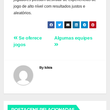
jogo de alto nível com resultados justos e
aleatórios.
Navegação
Se oferece
Algumas equipes
jogos
de
artigos
By
Iskra
POSTAGENS RELACIONADAS