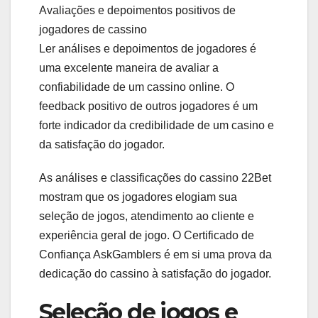
Avaliações e depoimentos positivos de
jogadores de cassino
Ler análises e depoimentos de jogadores é
uma excelente maneira de avaliar a
confiabilidade de um cassino online. O
feedback positivo de outros jogadores é um
forte indicador da credibilidade de um casino e
da satisfação do jogador.
As análises e classificações do cassino 22Bet
mostram que os jogadores elogiam sua
seleção de jogos, atendimento ao cliente e
experiência geral de jogo. O Certificado de
Confiança AskGamblers é em si uma prova da
dedicação do cassino à satisfação do jogador.
Seleção de jogos e