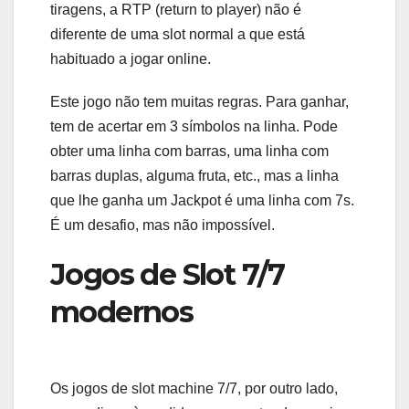
tiragens, a RTP (return to player) não é
diferente de uma slot normal a que está
habituado a jogar online.
Este jogo não tem muitas regras. Para ganhar,
tem de acertar em 3 símbolos na linha. Pode
obter uma linha com barras, uma linha com
barras duplas, alguma fruta, etc., mas a linha
que lhe ganha um Jackpot é uma linha com 7s.
É um desafio, mas não impossível.
Jogos de Slot 7/7
modernos
Os jogos de slot machine 7/7, por outro lado,