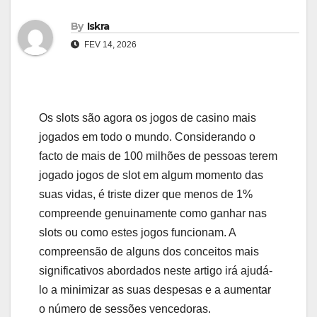
By
Iskra
FEV 14, 2026
Os slots são agora os jogos de casino mais
jogados em todo o mundo. Considerando o
facto de mais de 100 milhões de pessoas terem
jogado jogos de slot em algum momento das
suas vidas, é triste dizer que menos de 1%
compreende genuinamente como ganhar nas
slots ou como estes jogos funcionam. A
compreensão de alguns dos conceitos mais
significativos abordados neste artigo irá ajudá-
lo a minimizar as suas despesas e a aumentar
o número de sessões vencedoras.