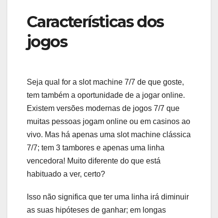
Características dos
jogos
Seja qual for a slot machine 7/7 de que goste,
tem também a oportunidade de a jogar online.
Existem versões modernas de jogos 7/7 que
muitas pessoas jogam online ou em casinos ao
vivo. Mas há apenas uma slot machine clássica
7/7; tem 3 tambores e apenas uma linha
vencedora! Muito diferente do que está
habituado a ver, certo?
Isso não significa que ter uma linha irá diminuir
as suas hipóteses de ganhar; em longas