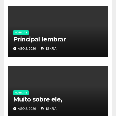
NOTICIAS
Principal lembrar
AGO 2, 2026
ISKRA
NOTICIAS
Muito sobre ele,
AGO 2, 2026
ISKRA