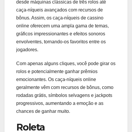
desde máquinas clássicas de três rolos até
caça-níqueis avançados com recursos de
bônus. Assim, os caça-níqueis de cassino
online oferecem uma ampla gama de temas,
gráficos impressionantes e efeitos sonoros
envolventes, tornando-os favoritos entre os
jogadores.
Com apenas alguns cliques, você pode girar os
rolos e potencialmente ganhar prêmios
emocionantes. Os caça-níqueis online
geralmente vêm com recursos de bônus, como
rodadas grátis, símbolos selvagens e jackpots
progressivos, aumentando a emoção e as
chances de ganhar muito.
Roleta