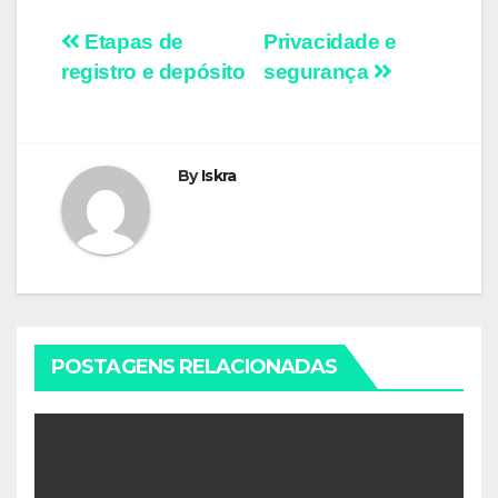
Navegação
Etapas de
Privacidade e
registro e depósito
segurança
de
artigos
By
Iskra
POSTAGENS RELACIONADAS