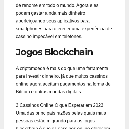
de renome em todo o mundo. Agora eles
podem gastar ainda mais dinheiro
aperfeiçoando seus aplicativos para
smartphones para oferecer uma experiência de
cassino impecável em telefones.
Jogos Blockchain
A criptomoeda é mais do que uma ferramenta
para investir dinheiro, já que muitos cassinos
online agora aceitam pagamentos na forma de
Bitcoin e outras moedas digitais.
3 Cassinos Online O que Esperar em 2023.
Uma das principais razões pelas quais mais
pessoas estão migrando para os jogos
blockchain é que os cassinos online oferecem