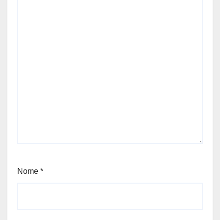
Nome
*