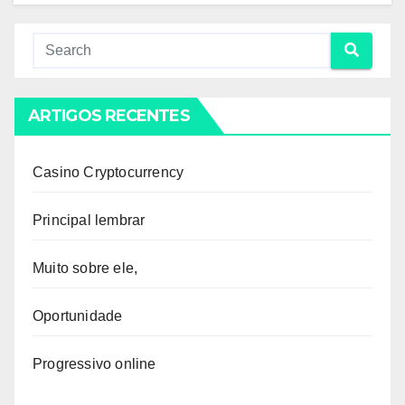
ARTIGOS RECENTES
Casino Cryptocurrency
Principal lembrar
Muito sobre ele,
Oportunidade
Progressivo online