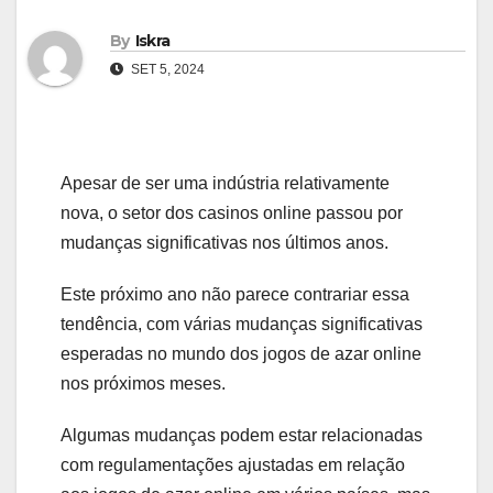
By
Iskra
SET 5, 2024
Apesar de ser uma indústria relativamente
nova, o setor dos casinos online passou por
mudanças significativas nos últimos anos.
Este próximo ano não parece contrariar essa
tendência, com várias mudanças significativas
esperadas no mundo dos jogos de azar online
nos próximos meses.
Algumas mudanças podem estar relacionadas
com regulamentações ajustadas em relação