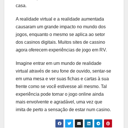
casa.
A realidade virtual e a realidade aumentada
causaram um grande impacto no mundo dos
jogos, enquanto o mesmo se aplica ao setor
dos casinos digitais. Muitos sites de cassino
agora oferecem experiências de jogo em RV.
Imagine entrar em um mundo de realidade
virtual através de seu fone de ouvido, sentar-se
em uma mesa e ver suas fichas e cartas à sua
frente como se você estivesse ali mesmo. Tal
experiência pode tornar o jogo online ainda
mais envolvente e agradável, uma vez que
imita de perto a sensação de estar num casino.