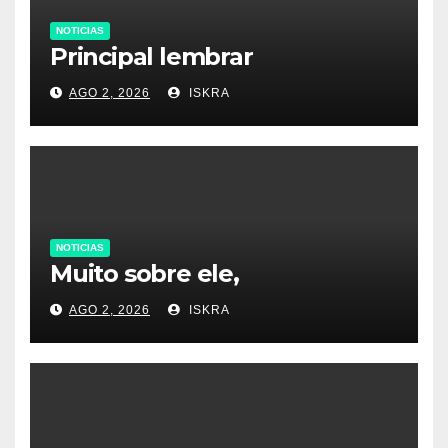
NOTICIAS
Principal lembrar
AGO 2, 2026
ISKRA
NOTICIAS
Muito sobre ele,
AGO 2, 2026
ISKRA