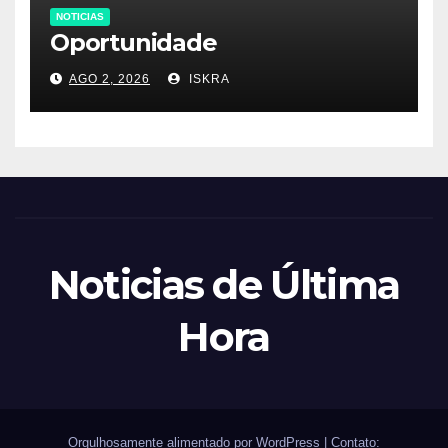
NOTICIAS
Oportunidade
AGO 2, 2026
ISKRA
Noticias de Última
Hora
Orgulhosamente alimentado por WordPress
|
Contato: