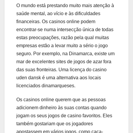
O mundo está prestando muito mais atenção à
saúde mental, ao vício e às dificuldades
financeiras. Os casinos online podem
encontrar-se numa intersecção única de todas
estas preocupações, razão pela qual muitas
empresas estão a levar muito a sério o jogo
seguro. Por exemplo, na Dinamarca, existe um
mar de excelentes sites de jogos de azar fora
das suas fronteiras. Uma licença do casino
uden dansk é uma alternativa aos locais
licenciados dinamarqueses.
Os casinos online querem que as pessoas
adicionem dinheiro às suas contas quando
jogam os seus jogos de casino favoritos. Eles
também gostariam que os jogadores
apostassem em vários jogos, como caça-