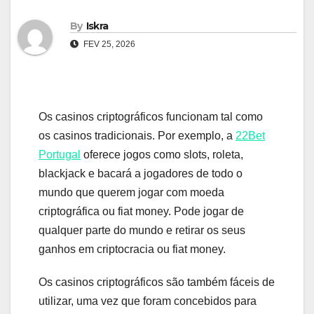
By
Iskra
FEV 25, 2026
Os casinos criptográficos funcionam tal como
os casinos tradicionais. Por exemplo, a
22Bet
Portugal
oferece jogos como slots, roleta,
blackjack e bacará a jogadores de todo o
mundo que querem jogar com moeda
criptográfica ou fiat money. Pode jogar de
qualquer parte do mundo e retirar os seus
ganhos em criptocracia ou fiat money.
Os casinos criptográficos são também fáceis de
utilizar, uma vez que foram concebidos para