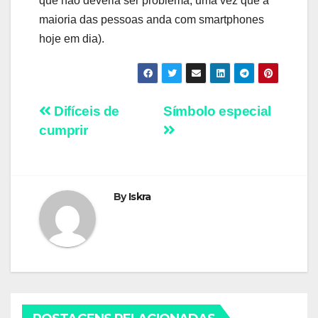
que não deveria ser problema, uma vez que a
maioria das pessoas anda com smartphones
hoje em dia).
Navegação
Difíceis de
Símbolo especial
cumprir
de
artigos
By
Iskra