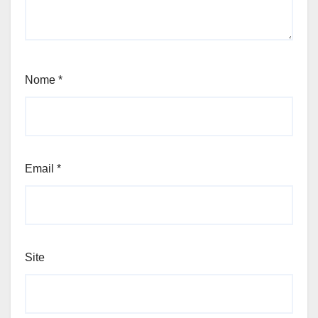
Nome
*
Email
*
Site