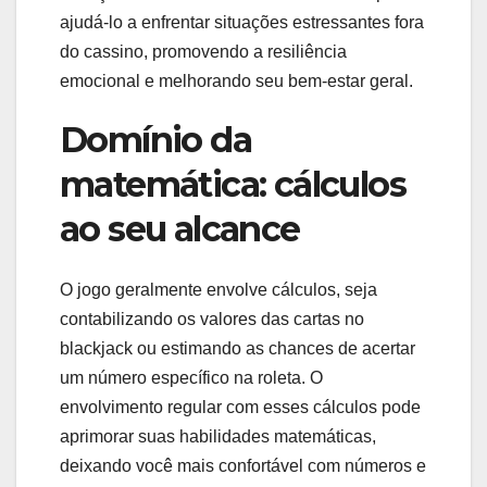
ajudá-lo a enfrentar situações estressantes fora
do cassino, promovendo a resiliência
emocional e melhorando seu bem-estar geral.
Domínio da
matemática: cálculos
ao seu alcance
O jogo geralmente envolve cálculos, seja
contabilizando os valores das cartas no
blackjack ou estimando as chances de acertar
um número específico na roleta. O
envolvimento regular com esses cálculos pode
aprimorar suas habilidades matemáticas,
deixando você mais confortável com números e