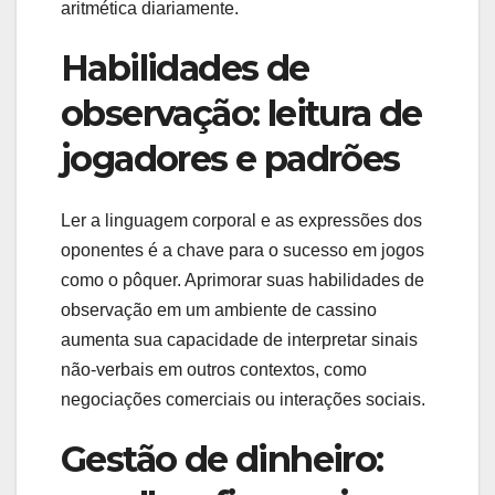
aritmética diariamente.
Habilidades de
observação: leitura de
jogadores e padrões
Ler a linguagem corporal e as expressões dos
oponentes é a chave para o sucesso em jogos
como o pôquer. Aprimorar suas habilidades de
observação em um ambiente de cassino
aumenta sua capacidade de interpretar sinais
não-verbais em outros contextos, como
negociações comerciais ou interações sociais.
Gestão de dinheiro: