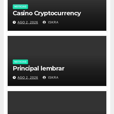
NOTICIAS
Casino Cryptocurrency
AGO 2, 2026
ISKRA
NOTICIAS
Principal lembrar
AGO 2, 2026
ISKRA