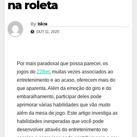
na roleta
By
Iskra
OUT 11, 2025
Por mais paradoxal que possa parecer, os
jogos do
22Bet
, muitas vezes associados ao
entretenimento e ao acaso, oferecem mais do
que aparenta. Além da emoção do giro e do
embaralhamento, participar deles pode
aprimorar várias habilidades que vão muito
além da mesa de jogo. Este artigo investiga as
habilidades inesperadas que você pode
desenvolver através do entretenimento no