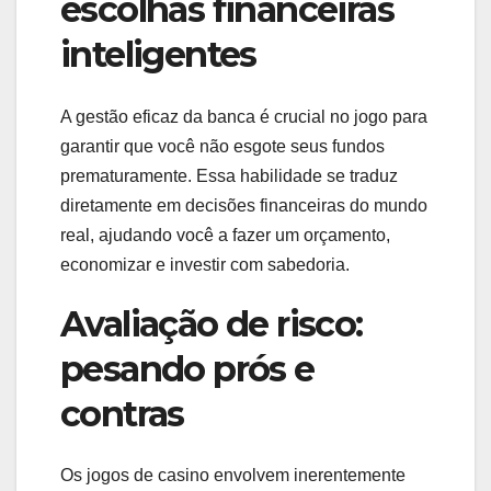
escolhas financeiras
inteligentes
A gestão eficaz da banca é crucial no jogo para
garantir que você não esgote seus fundos
prematuramente. Essa habilidade se traduz
diretamente em decisões financeiras do mundo
real, ajudando você a fazer um orçamento,
economizar e investir com sabedoria.
Avaliação de risco:
pesando prós e
contras
Os jogos de casino envolvem inerentemente