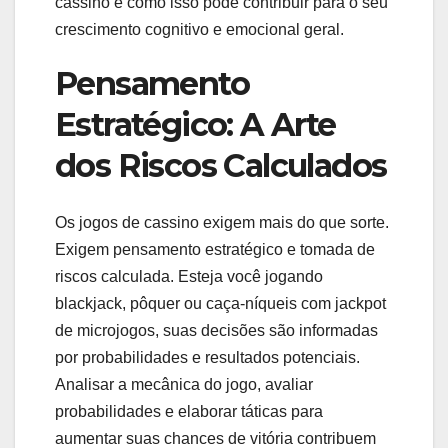
cassino e como isso pode contribuir para o seu
crescimento cognitivo e emocional geral.
Pensamento
Estratégico: A Arte
dos Riscos Calculados
Os jogos de cassino exigem mais do que sorte.
Exigem pensamento estratégico e tomada de
riscos calculada. Esteja você jogando
blackjack, pôquer ou caça-níqueis com jackpot
de microjogos, suas decisões são informadas
por probabilidades e resultados potenciais.
Analisar a mecânica do jogo, avaliar
probabilidades e elaborar táticas para
aumentar suas chances de vitória contribuem