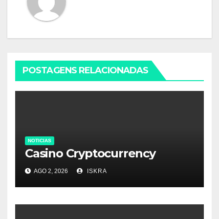
POSTAGENS RELACIONADAS
NOTICIAS
Casino Cryptocurrency
AGO 2, 2026
ISKRA