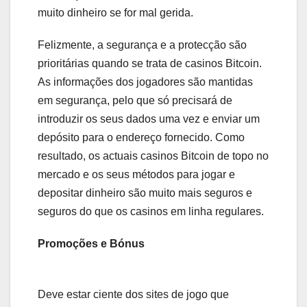
muito dinheiro se for mal gerida.
Felizmente, a segurança e a protecção são
prioritárias quando se trata de casinos Bitcoin.
As informações dos jogadores são mantidas
em segurança, pelo que só precisará de
introduzir os seus dados uma vez e enviar um
depósito para o endereço fornecido. Como
resultado, os actuais casinos Bitcoin de topo no
mercado e os seus métodos para jogar e
depositar dinheiro são muito mais seguros e
seguros do que os casinos em linha regulares.
Promoções e Bónus
Deve estar ciente dos sites de jogo que