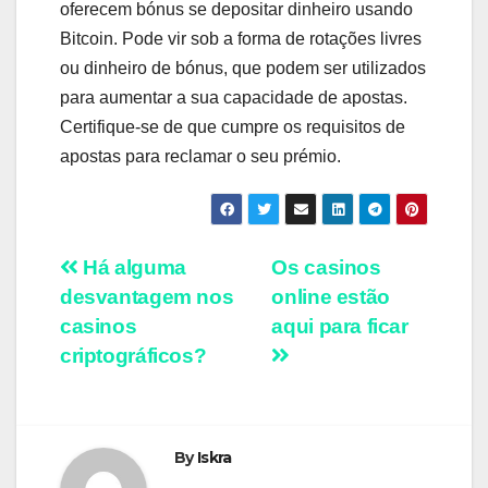
oferecem bónus se depositar dinheiro usando
Bitcoin. Pode vir sob a forma de rotações livres
ou dinheiro de bónus, que podem ser utilizados
para aumentar a sua capacidade de apostas.
Certifique-se de que cumpre os requisitos de
apostas para reclamar o seu prémio.
Navegação
Há alguma
Os casinos
desvantagem nos
online estão
de
casinos
aqui para ficar
artigos
criptográficos?
By
Iskra