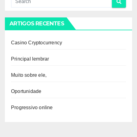
ARTIGOS RECENTES
Casino Cryptocurrency
Principal lembrar
Muito sobre ele,
Oportunidade
Progressivo online