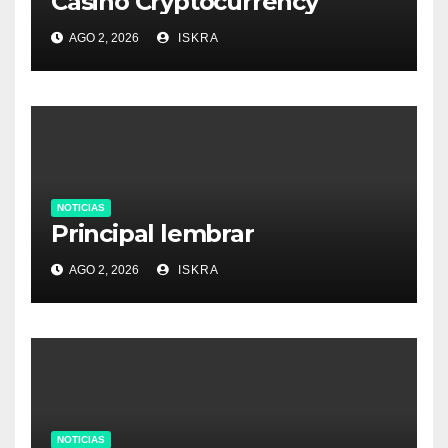
Casino Cryptocurrency
AGO 2, 2026
ISKRA
NOTICIAS
Principal lembrar
AGO 2, 2026
ISKRA
NOTICIAS