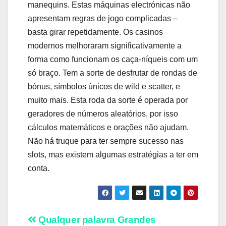
manequins. Estas máquinas electrónicas não
apresentam regras de jogo complicadas –
basta girar repetidamente. Os casinos
modernos melhoraram significativamente a
forma como funcionam os caça-níqueis com um
só braço. Tem a sorte de desfrutar de rondas de
bónus, símbolos únicos de wild e scatter, e
muito mais. Esta roda da sorte é operada por
geradores de números aleatórios, por isso
cálculos matemáticos e orações não ajudam.
Não há truque para ter sempre sucesso nas
slots, mas existem algumas estratégias a ter em
conta.
Navegação
Qualquer palavra
Grandes