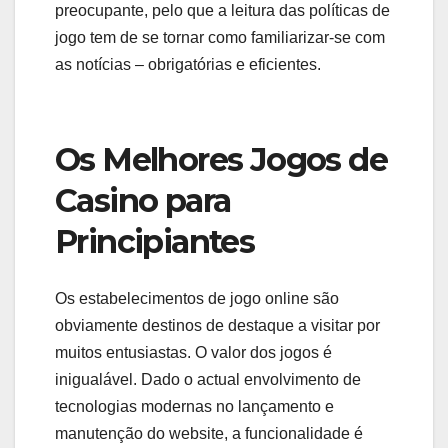
preocupante, pelo que a leitura das políticas de
jogo tem de se tornar como familiarizar-se com
as notícias – obrigatórias e eficientes.
Os Melhores Jogos de
Casino para
Principiantes
Os estabelecimentos de jogo online são
obviamente destinos de destaque a visitar por
muitos entusiastas. O valor dos jogos é
inigualável. Dado o actual envolvimento de
tecnologias modernas no lançamento e
manutenção do website, a funcionalidade é