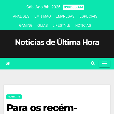
Skip
Sáb. Ago 8th, 2026
8:06:06 AM
to
ANALISES
EM 1 MAO
EMPRESAS
ESPECIAIS
content
GAMING
GUIAS
LIFESTYLE
NOTICIAS
Noticias de Última Hora
NOTICIAS
Para os recém-