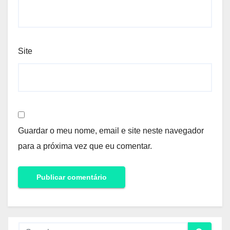
Site
Guardar o meu nome, email e site neste navegador
para a próxima vez que eu comentar.