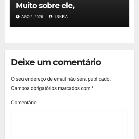
Muito sobre ele,
AGO 2, 2026
ISKRA
Deixe um comentário
O seu endereço de email não será publicado.
Campos obrigatórios marcados com
*
Comentário