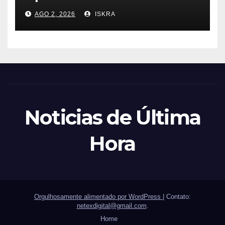
AGO 2, 2026
ISKRA
Noticias de Última
Hora
Orgulhosamente alimentado por WordPress
|
Contato:
netexdigital@gmail.com
.
Home