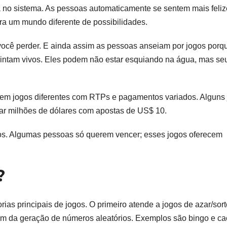
na no sistema. As pessoas automaticamente se sentem mais feli
ra um mundo diferente de possibilidades.
você perder. E ainda assim as pessoas anseiam por jogos porq
sintam vivos. Eles podem não estar esquiando na água, mas se
ecem jogos diferentes com RTPs e pagamentos variados. Alguns
ar milhões de dólares com apostas de US$ 10.
os. Algumas pessoas só querem vencer; esses jogos oferecem
?
ias principais de jogos. O primeiro atende a jogos de azar/sort
m da geração de números aleatórios. Exemplos são bingo e ca