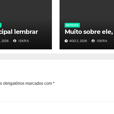
NOTICIAS
cipal lembrar
Muito sobre ele,
, 2026
ISKRA
AGO 2, 2026
ISKRA
 obrigatórios marcados com
*