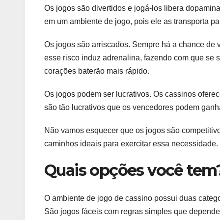
Os jogos são divertidos e jogá-los libera dopami
em um ambiente de jogo, pois ele as transporta pa
Os jogos são arriscados. Sempre há a chance de 
esse risco induz adrenalina, fazendo com que se 
corações baterão mais rápido.
Os jogos podem ser lucrativos. Os cassinos ofer
são tão lucrativos que os vencedores podem ganh
Não vamos esquecer que os jogos são competitiv
caminhos ideais para exercitar essa necessidade.
Quais opções você tem
O ambiente de jogo de cassino possui duas categor
São jogos fáceis com regras simples que depende