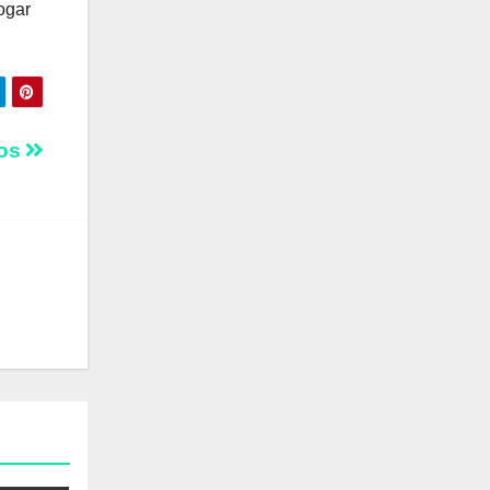
ogar
nos