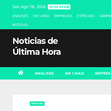
Skip
Sex. Ago 7th, 2026
10:35:44 AM
to
ANALISES
EM 1 MAO
EMPRESAS
ESPECIAIS
GAMIN
content
NOTICIAS
Noticias de
Última Hora
ANALISES
EM 1 MAO
EMPRES
NOTICIAS