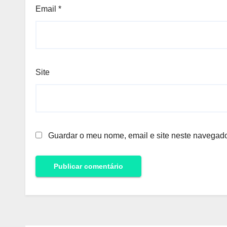
Email
*
Site
Guardar o meu nome, email e site neste navegado