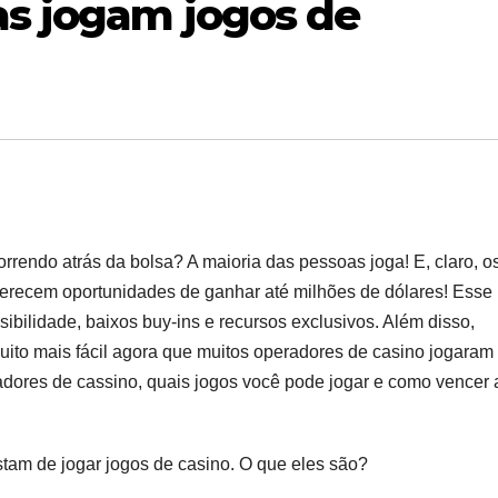
as jogam jogos de
endo atrás da bolsa? A maioria das pessoas joga! E, claro, o
erecem oportunidades de ganhar até milhões de dólares! Esse
bilidade, baixos buy-ins e recursos exclusivos. Além disso,
ito mais fácil agora que muitos operadores de casino jogaram
gadores de cassino, quais jogos você pode jogar e como vencer 
tam de jogar jogos de casino. O que eles são?