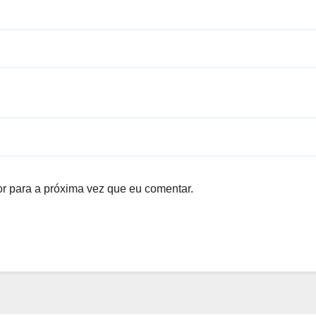
r para a próxima vez que eu comentar.