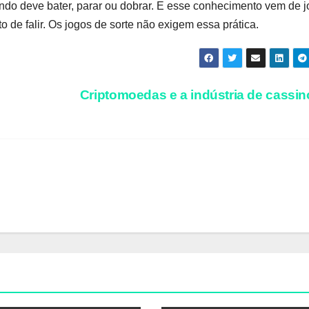
do deve bater, parar ou dobrar. E esse conhecimento vem de j
o de falir. Os jogos de sorte não exigem essa prática.
Criptomoedas e a indústria de cassi