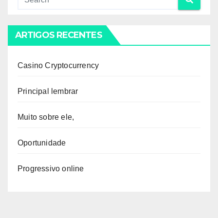
ARTIGOS RECENTES
Casino Cryptocurrency
Principal lembrar
Muito sobre ele,
Oportunidade
Progressivo online