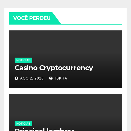
VOCÊ PERDEU
NOTICIAS
Casino Cryptocurrency
AGO 2, 2026
ISKRA
NOTICIAS