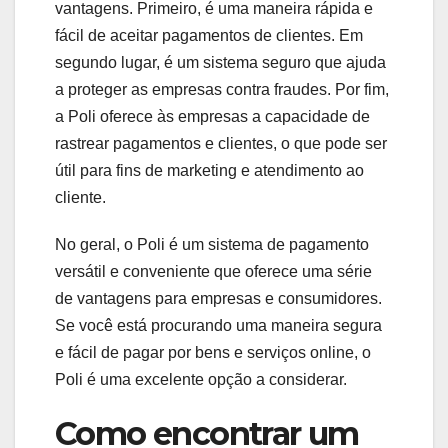
vantagens. Primeiro, é uma maneira rápida e
fácil de aceitar pagamentos de clientes. Em
segundo lugar, é um sistema seguro que ajuda
a proteger as empresas contra fraudes. Por fim,
a Poli oferece às empresas a capacidade de
rastrear pagamentos e clientes, o que pode ser
útil para fins de marketing e atendimento ao
cliente.
No geral, o Poli é um sistema de pagamento
versátil e conveniente que oferece uma série
de vantagens para empresas e consumidores.
Se você está procurando uma maneira segura
e fácil de pagar por bens e serviços online, o
Poli é uma excelente opção a considerar.
Como encontrar um