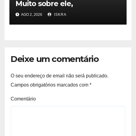
Muito sobre ele,
AGO 2, 2026
ISKRA
Deixe um comentário
O seu endereço de email não será publicado.
Campos obrigatórios marcados com
*
Comentário