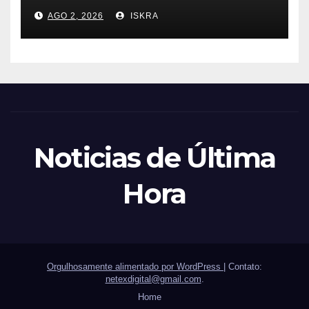
AGO 2, 2026
ISKRA
Noticias de Última
Hora
Orgulhosamente alimentado por WordPress
|
Contato:
netexdigital@gmail.com
.
Home