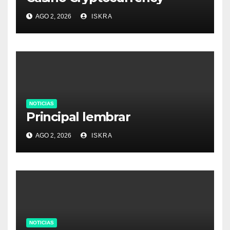
AGO 2, 2026
ISKRA
NOTICIAS
Principal lembrar
AGO 2, 2026
ISKRA
NOTICIAS