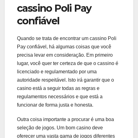
cassino Poli Pay
confiável
Quando se trata de encontrar um cassino Poli
Pay confiável, há algumas coisas que você
precisa levar em consideração. Em primeiro
lugar, você quer ter certeza de que o cassino é
licenciado e regulamentado por uma
autoridade respeitável. Isto irá garantir que o
casino está a seguir todas as regras e
regulamentos necessários e que está a
funcionar de forma justa e honesta.
Outra coisa importante a procurar é uma boa
seleção de jogos. Um bom casino deve
oferecer uma vasta gama de jogos diferentes