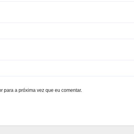
r para a próxima vez que eu comentar.