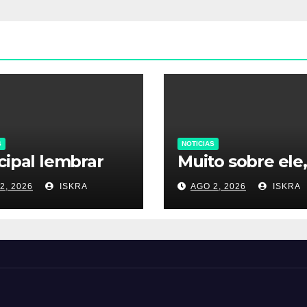
S
NOTICIAS
cipal lembrar
Muito sobre ele,
2, 2026
ISKRA
AGO 2, 2026
ISKRA