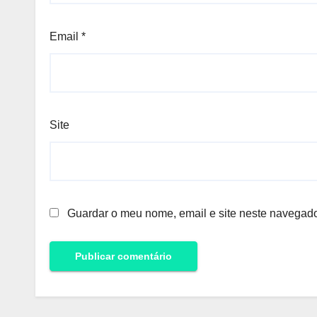
Email
*
Site
Guardar o meu nome, email e site neste navegado