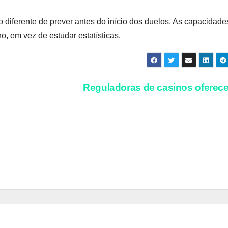
o diferente de prever antes do início dos duelos. As capacidade
o, em vez de estudar estatísticas.
Reguladoras de casinos ofere