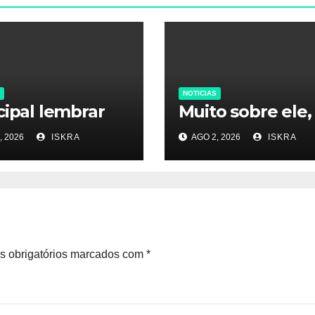
NOTICIAS
cipal lembrar
Muito sobre ele,
, 2026
ISKRA
AGO 2, 2026
ISKRA
 obrigatórios marcados com
*