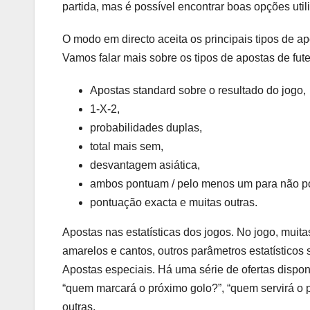
partida, mas é possível encontrar boas opções util
O modo em directo aceita os principais tipos de a
Vamos falar mais sobre os tipos de apostas de fut
Apostas standard sobre o resultado do jogo,
1-X-2,
probabilidades duplas,
total mais sem,
desvantagem asiática,
ambos pontuam / pelo menos um para não po
pontuação exacta e muitas outras.
Apostas nas estatísticas dos jogos. No jogo, muit
amarelos e cantos, outros parâmetros estatístico
Apostas especiais. Há uma série de ofertas dispo
“quem marcará o próximo golo?”, “quem servirá o p
outras.