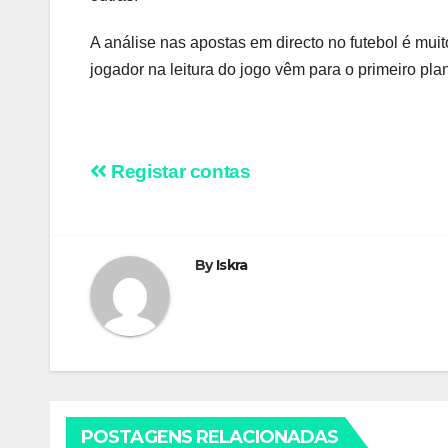
A análise nas apostas em directo no futebol é muit
jogador na leitura do jogo vêm para o primeiro plan
Navegação
Registar contas
de
artigos
By
Iskra
POSTAGENS RELACIONADAS