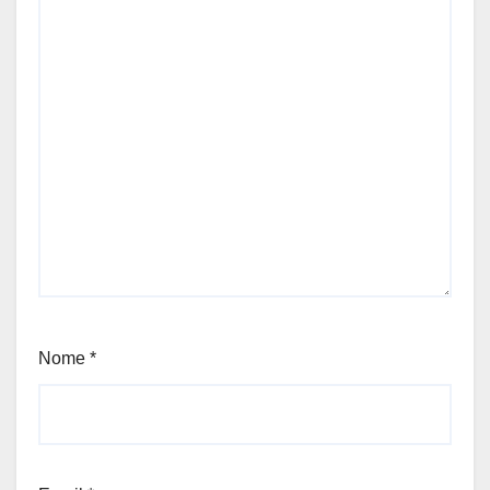
Nome
*