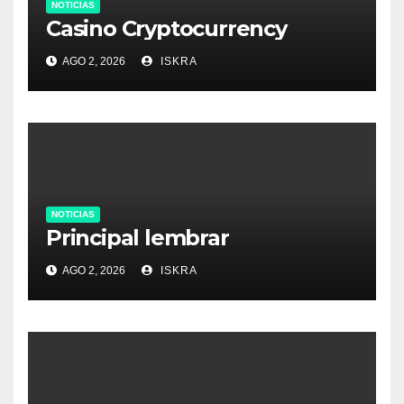
NOTICIAS
Casino Cryptocurrency
AGO 2, 2026
ISKRA
NOTICIAS
Principal lembrar
AGO 2, 2026
ISKRA