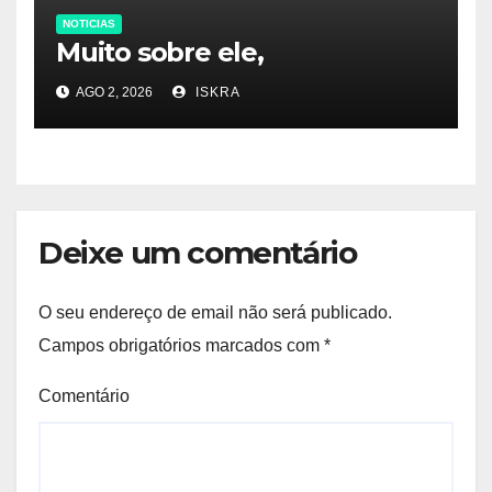
NOTICIAS
Muito sobre ele,
AGO 2, 2026
ISKRA
Deixe um comentário
O seu endereço de email não será publicado.
Campos obrigatórios marcados com
*
Comentário