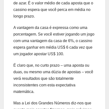
de azar. É o valor médio de cada aposta que o
cassino espera que você perca em média no
longo prazo.
A vantagem da casa é expressa como uma
porcentagem. Se você estiver jogando um jogo
com uma vantagem da casa de 6%, o cassino
espera ganhar em média US$ 6 cada vez que
um jogador apostar US$ 100.
É claro que, no curto prazo – uma aposta ou
duas, ou mesmo uma dúzia de apostas – você
verá resultados que são totalmente
inconsistentes com esta expectativa
matemática.
Mas a Lei dos Grandes Números diz-nos que