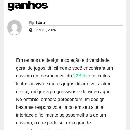
ganhos
By
Iskra
JAN 21, 2026
Em termos de design e coleção e diversidade
geral de jogos, dificilmente você encontrará um
cassino no mesmo nível do
22Bet
com muitos
títulos ao vivo e outros jogos disponíveis, além
de caça-níqueis progressivos e de vídeo aqui.
No entanto, embora apresentem um design
bastante responsivo e limpo em seu site, a
interface dificilmente se assemelha à de um
cassino, o que pode ser uma grande