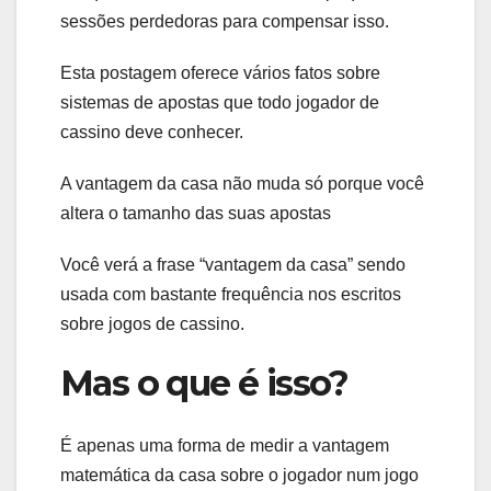
sessões perdedoras para compensar isso.
Esta postagem oferece vários fatos sobre
sistemas de apostas que todo jogador de
cassino deve conhecer.
A vantagem da casa não muda só porque você
altera o tamanho das suas apostas
Você verá a frase “vantagem da casa” sendo
usada com bastante frequência nos escritos
sobre jogos de cassino.
Mas o que é isso?
É apenas uma forma de medir a vantagem
matemática da casa sobre o jogador num jogo