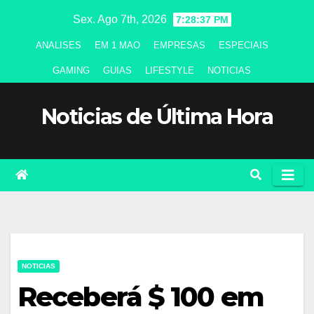
Skip
Sex. Ago 7th, 2026
7:28:38 PM
to
ANALISES
EM 1 MAO
EMPRESAS
ESPECIAIS
content
GAMING
GUIAS
LIFESTYLE
NOTICIAS
Noticias de Última Hora
NOTICIAS
Receberá $ 100 em