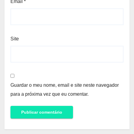
Email
*
Site
Guardar o meu nome, email e site neste navegador
para a próxima vez que eu comentar.