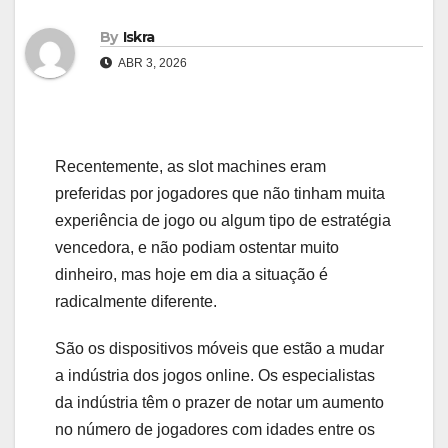
By
Iskra
ABR 3, 2026
Recentemente, as slot machines eram
preferidas por jogadores que não tinham muita
experiência de jogo ou algum tipo de estratégia
vencedora, e não podiam ostentar muito
dinheiro, mas hoje em dia a situação é
radicalmente diferente.
São os dispositivos móveis que estão a mudar
a indústria dos jogos online. Os especialistas
da indústria têm o prazer de notar um aumento
no número de jogadores com idades entre os