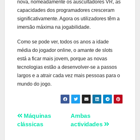
nova, nomeadamente os auscultadores VR, as
capacidades dos programadores cresceram
significativamente. Agora os utilizadores têm a
imersão máxima na jogabilidade.
Como se pode ver, todos os anos a idade
média do jogador online, o amante de slots
está a ficar mais jovem, porque as novas
tecnologias estão a desenvolver-se a passos
largos e a atrair cada vez mais pessoas para o
mundo do jogo.
Navegação
Máquinas
Ambas
clássicas
actividades
de