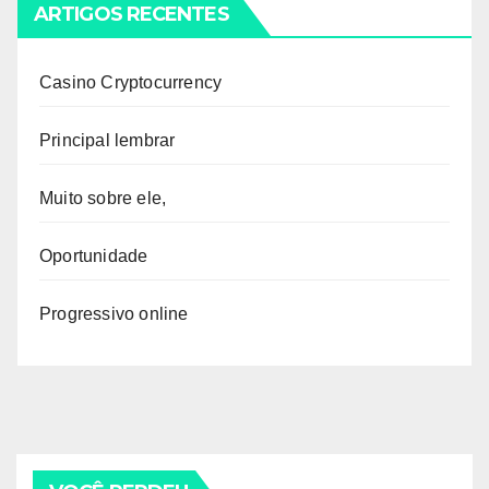
ARTIGOS RECENTES
Casino Cryptocurrency
Principal lembrar
Muito sobre ele,
Oportunidade
Progressivo online