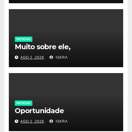
NOTICIAS
Muito sobre ele,
AGO 2, 2026
ISKRA
NOTICIAS
Oportunidade
AGO 2, 2026
ISKRA