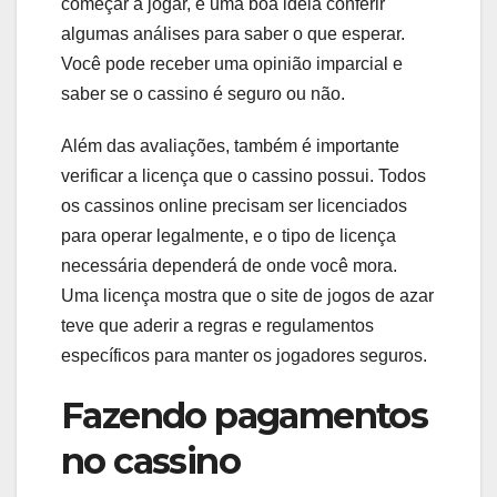
começar a jogar, é uma boa ideia conferir
algumas análises para saber o que esperar.
Você pode receber uma opinião imparcial e
saber se o cassino é seguro ou não.
Além das avaliações, também é importante
verificar a licença que o cassino possui. Todos
os cassinos online precisam ser licenciados
para operar legalmente, e o tipo de licença
necessária dependerá de onde você mora.
Uma licença mostra que o site de jogos de azar
teve que aderir a regras e regulamentos
específicos para manter os jogadores seguros.
Fazendo pagamentos
no cassino