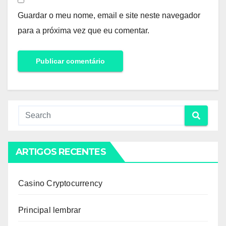
Guardar o meu nome, email e site neste navegador
para a próxima vez que eu comentar.
ARTIGOS RECENTES
Casino Cryptocurrency
Principal lembrar