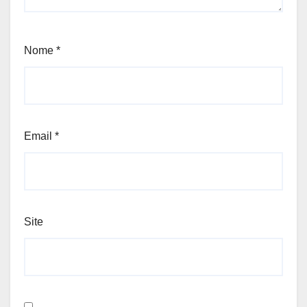
Nome
*
Email
*
Site