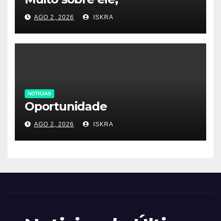
AGO 2, 2026
ISKRA
NOTICIAS
Oportunidade
AGO 2, 2026
ISKRA