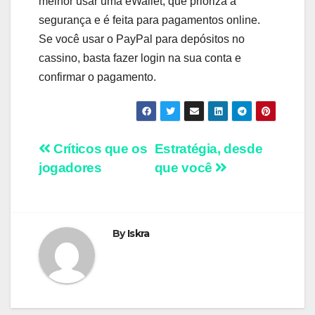
melhor usar uma eWallet, que prioriza a
segurança e é feita para pagamentos online.
Se você usar o PayPal para depósitos no
cassino, basta fazer login na sua conta e
confirmar o pagamento.
Navegação
Críticos que os
Estratégia, desde
jogadores
que você
de
artigos
By
Iskra