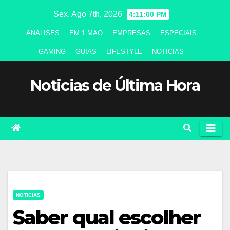
Skip
Sex. Ago 7th, 2026
4:11:01 PM
to
ANALISES
EM 1 MAO
EMPRESAS
ESPECIAIS
content
GAMING
GUIAS
LIFESTYLE
NOTICIAS
Noticias de Última Hora
NOTICIAS
Saber qual escolher