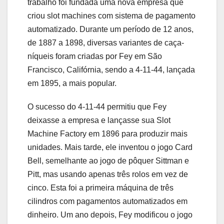
trabalho foi fundada uma nova empresa que
criou slot machines com sistema de pagamento
automatizado. Durante um período de 12 anos,
de 1887 a 1898, diversas variantes de caça-
níqueis foram criadas por Fey em São
Francisco, Califórnia, sendo a 4-11-44, lançada
em 1895, a mais popular.
O sucesso do 4-11-44 permitiu que Fey
deixasse a empresa e lançasse sua Slot
Machine Factory em 1896 para produzir mais
unidades. Mais tarde, ele inventou o jogo Card
Bell, semelhante ao jogo de pôquer Sittman e
Pitt, mas usando apenas três rolos em vez de
cinco. Esta foi a primeira máquina de três
cilindros com pagamentos automatizados em
dinheiro. Um ano depois, Fey modificou o jogo