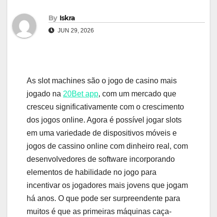
By
Iskra
JUN 29, 2026
As slot machines são o jogo de casino mais
jogado na
20Bet app
, com um mercado que
cresceu significativamente com o crescimento
dos jogos online. Agora é possível jogar slots
em uma variedade de dispositivos móveis e
jogos de cassino online com dinheiro real, com
desenvolvedores de software incorporando
elementos de habilidade no jogo para
incentivar os jogadores mais jovens que jogam
há anos. O que pode ser surpreendente para
muitos é que as primeiras máquinas caça-