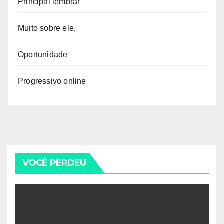
Principal lembrar
Muito sobre ele,
Oportunidade
Progressivo online
VOCÊ PERDEU