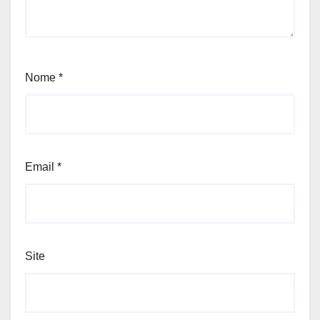
Nome
*
Email
*
Site