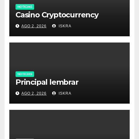
NOTICIAS
Casino Cryptocurrency
AGO 2, 2026
ISKRA
NOTICIAS
Principal lembrar
AGO 2, 2026
ISKRA