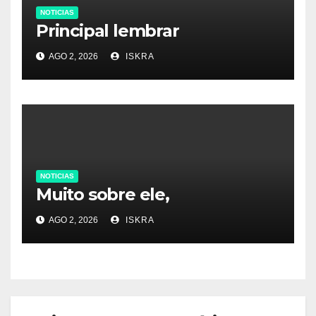
NOTICIAS
Principal lembrar
AGO 2, 2026
ISKRA
NOTICIAS
Muito sobre ele,
AGO 2, 2026
ISKRA