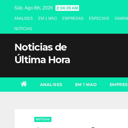
Skip
Sáb. Ago 8th, 2026
2:34:36 AM
to
ANALISES
EM 1 MAO
EMPRESAS
ESPECIAIS
GAMIN
content
NOTICIAS
Noticias de
Última Hora
ANALISES
EM 1 MAO
EMPRES
NOTICIAS