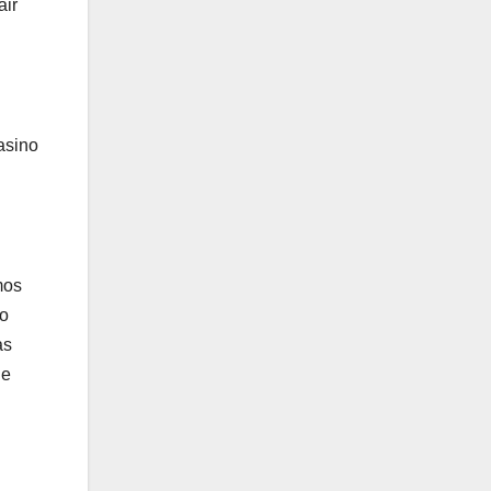
air
asino
mos
no
as
 e