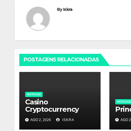
artigos
By
Iskra
POSTAGENS RELACIONADAS
NOTICIAS
Casino
NOTICIAS
Cryptocurrency
Prin
AGO 2, 2026
ISKRA
AGO 2