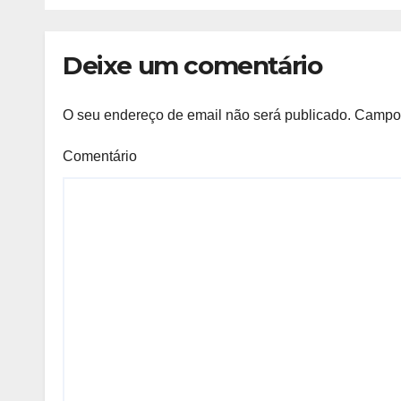
Deixe um comentário
O seu endereço de email não será publicado.
Campos
Comentário