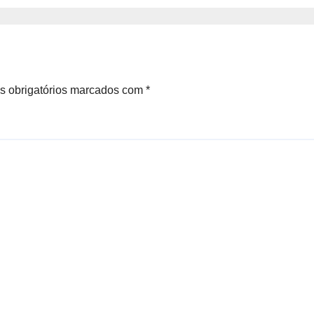
 obrigatórios marcados com
*