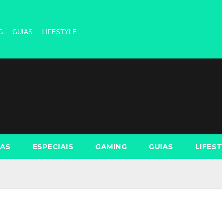
G
GUIAS
LIFESTYLE
AS
ESPECIAIS
GAMING
GUIAS
LIFES