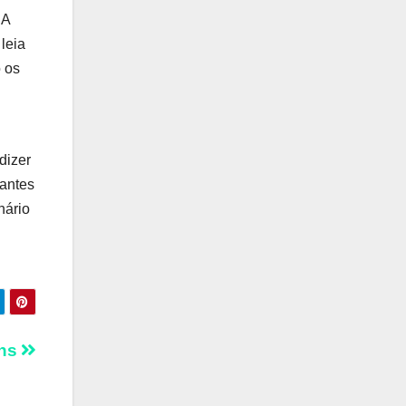
 A
leia
o os
dizer
 antes
nário
ens