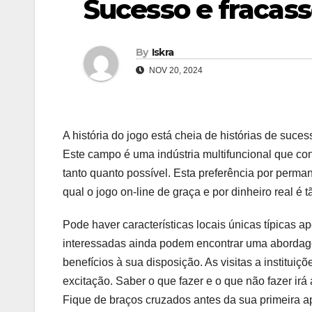
Sucesso e fracas
By
Iskra
NOV 20, 2024
A história do jogo está cheia de histórias de suces
Este campo é uma indústria multifuncional que con
tanto quanto possível. Esta preferência por permane
qual o jogo on-line de graça e por dinheiro real é 
Pode haver características locais únicas típicas 
interessadas ainda podem encontrar uma abordagem
benefícios à sua disposição. As visitas a institui
excitação. Saber o que fazer e o que não fazer ir
Fique de braços cruzados antes da sua primeira 