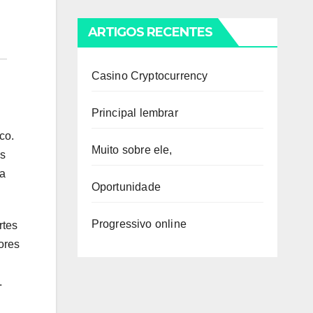
ARTIGOS RECENTES
Casino Cryptocurrency
Principal lembrar
co.
Muito sobre ele,
os
la
Oportunidade
Progressivo online
rtes
ores
.