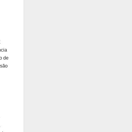
É
ncia
o de
isão
e
a