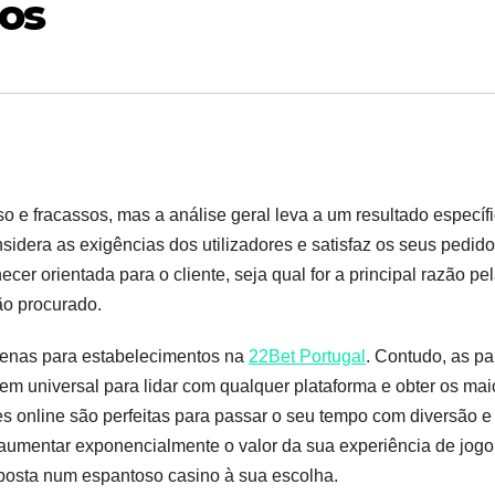
sos
so e fracassos, mas a análise geral leva a um resultado específi
sidera as exigências dos utilizadores e satisfaz os seus pedid
cer orientada para o cliente, seja qual for a principal razão pe
tão procurado.
apenas para estabelecimentos na
22Bet Portugal
. Contudo, as pa
 universal para lidar com qualquer plataforma e obter os mai
ções online são perfeitas para passar o seu tempo com diversão e
á aumentar exponencialmente o valor da sua experiência de jogo
aposta num espantoso casino à sua escolha.