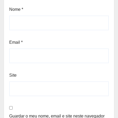
Nome
*
Email
*
Site
Guardar o meu nome, email e site neste navegador