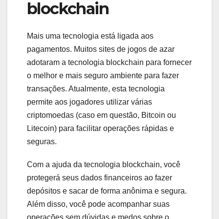
blockchain
Mais uma tecnologia está ligada aos
pagamentos. Muitos sites de jogos de azar
adotaram a tecnologia blockchain para fornecer
o melhor e mais seguro ambiente para fazer
transações. Atualmente, esta tecnologia
permite aos jogadores utilizar várias
criptomoedas (caso em questão, Bitcoin ou
Litecoin) para facilitar operações rápidas e
seguras.
Com a ajuda da tecnologia blockchain, você
protegerá seus dados financeiros ao fazer
depósitos e sacar de forma anônima e segura.
Além disso, você pode acompanhar suas
operações sem dúvidas e medos sobre o