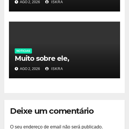
AGO 2, 2026
ISKRA
NOTICIAS
Muito sobre ele,
AGO 2, 2026
ISKRA
Deixe um comentário
O seu endereço de email não será publicado.