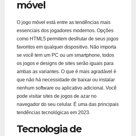
móvel
O jogo móvel está entre as tendências mais
essenciais dos jogadores modernos. Opções
como HTML5 permitem desfrutar de seus jogos
favoritos em qualquer dispositivo. Não importa
se você tem um PC ou um smartphone, todos
os jogos e designs de sites serão iguais para
ambas as variantes. O que é mais agradável é
que não há necessidade de baixar ou instalar
nenhum software ou aplicativo adicional. Você
pode visitar sites de jogos de azar no
navegador do seu celular. É uma das principais
tendências tecnológicas em 2023.
Tecnologia de