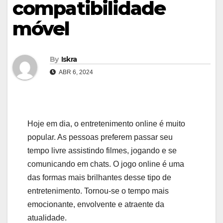
compatibilidade
móvel
By
Iskra
ABR 6, 2024
Hoje em dia, o entretenimento online é muito
popular. As pessoas preferem passar seu
tempo livre assistindo filmes, jogando e se
comunicando em chats. O jogo online é uma
das formas mais brilhantes desse tipo de
entretenimento. Tornou-se o tempo mais
emocionante, envolvente e atraente da
atualidade.