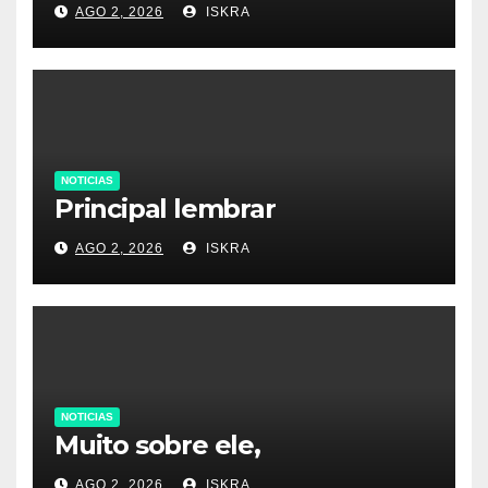
AGO 2, 2026
ISKRA
NOTICIAS
Principal lembrar
AGO 2, 2026
ISKRA
NOTICIAS
Muito sobre ele,
AGO 2, 2026
ISKRA