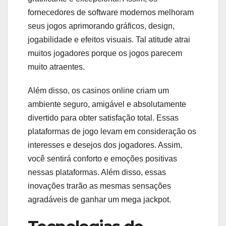
fornecedores de software modernos melhoram
seus jogos aprimorando gráficos, design,
jogabilidade e efeitos visuais. Tal atitude atrai
muitos jogadores porque os jogos parecem
muito atraentes.
Além disso, os casinos online criam um
ambiente seguro, amigável e absolutamente
divertido para obter satisfação total. Essas
plataformas de jogo levam em consideração os
interesses e desejos dos jogadores. Assim,
você sentirá conforto e emoções positivas
nessas plataformas. Além disso, essas
inovações trarão as mesmas sensações
agradáveis de ganhar um mega jackpot.