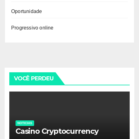
Oportunidade
Progressivo online
VOCÊ PERDEU
NOTICIAS
Casino Cryptocurrency