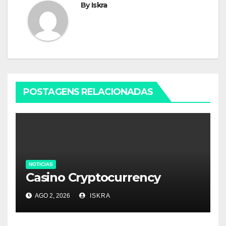
By
Iskra
POSTAGENS RELACIONADAS
NOTICIAS
Casino Cryptocurrency
AGO 2, 2026
ISKRA