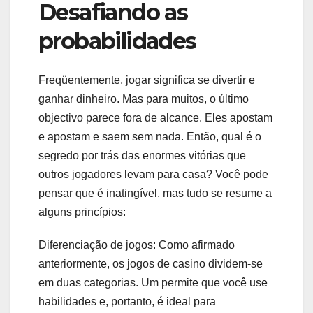
Desafiando as
probabilidades
Freqüentemente, jogar significa se divertir e
ganhar dinheiro. Mas para muitos, o último
objectivo parece fora de alcance. Eles apostam
e apostam e saem sem nada. Então, qual é o
segredo por trás das enormes vitórias que
outros jogadores levam para casa? Você pode
pensar que é inatingível, mas tudo se resume a
alguns princípios:
Diferenciação de jogos: Como afirmado
anteriormente, os jogos de casino dividem-se
em duas categorias. Um permite que você use
habilidades e, portanto, é ideal para