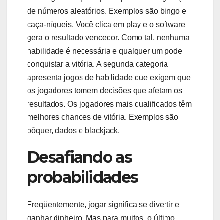
de números aleatórios. Exemplos são bingo e
caça-níqueis. Você clica em play e o software
gera o resultado vencedor. Como tal, nenhuma
habilidade é necessária e qualquer um pode
conquistar a vitória. A segunda categoria
apresenta jogos de habilidade que exigem que
os jogadores tomem decisões que afetam os
resultados. Os jogadores mais qualificados têm
melhores chances de vitória. Exemplos são
pôquer, dados e blackjack.
Desafiando as
probabilidades
Freqüentemente, jogar significa se divertir e
ganhar dinheiro. Mas para muitos, o último