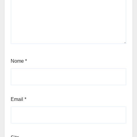
Nome
*
Email
*