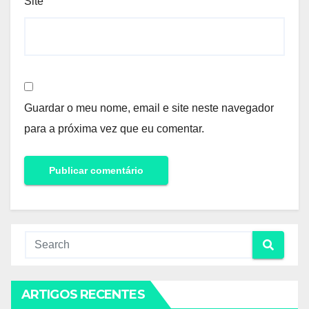
Site
Guardar o meu nome, email e site neste navegador
para a próxima vez que eu comentar.
ARTIGOS RECENTES