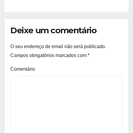
Deixe um comentário
O seu endereço de email não será publicado.
Campos obrigatórios marcados com
*
Comentário