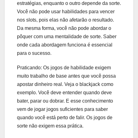
estratégias, enquanto o outro depende da sorte.
Você não pode usar habilidades para vencer
nos slots, pois elas não afetarão o resultado.
Da mesma forma, você não pode abordar o
pôquer com uma mentalidade de sorte. Saber
onde cada abordagem funciona é essencial
para o sucesso.
Praticando: Os jogos de habilidade exigem
muito trabalho de base antes que você possa
apostar dinheiro real. Veja o blackjack como
exemplo. Você deve entender quando deve
bater, parar ou dobrar. E esse conhecimento
vem de jogar jogos suficientes para saber
quando você está perto de falir. Os jogos de
sorte não exigem essa prática.