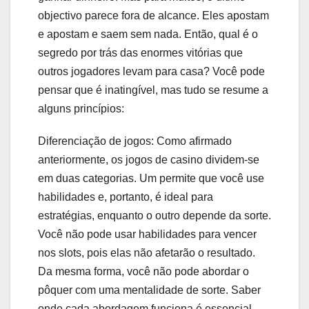
objectivo parece fora de alcance. Eles apostam
e apostam e saem sem nada. Então, qual é o
segredo por trás das enormes vitórias que
outros jogadores levam para casa? Você pode
pensar que é inatingível, mas tudo se resume a
alguns princípios:
Diferenciação de jogos: Como afirmado
anteriormente, os jogos de casino dividem-se
em duas categorias. Um permite que você use
habilidades e, portanto, é ideal para
estratégias, enquanto o outro depende da sorte.
Você não pode usar habilidades para vencer
nos slots, pois elas não afetarão o resultado.
Da mesma forma, você não pode abordar o
pôquer com uma mentalidade de sorte. Saber
onde cada abordagem funciona é essencial