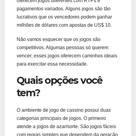
oferecem jogos diferentes com RTPs e
pagamentos variados. Alguns jogos são tão
lucrativos que os vencedores podem ganhar
milhões de dólares com apostas de US$ 10.
Não vamos esquecer que os jogos são
competitivos. Algumas pessoas só querem
vencer; esses jogos oferecem caminhos ideais
para exercitar essa necessidade.
Quais opções você
tem?
O ambiente de jogo de cassino possui duas
categorias principais de jogos. O primeiro
atende a jogos de azar/sorte. São jogos fáceis
com regras simples que dependem da geração