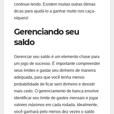
continue lendo. Existem muitas outras ótimas
dicas para ajudá-lo a ganhar muito nos caça-
níqueis!
Gerenciando seu
saldo
Gerenciar seu saldo é um elemento-chave para
um jogo de sucesso. É importante compreender
seus limites e gastar seu dinheiro de maneira
adequada, para que você tenha menos
probabilidade de ficar sem dinheiro e desistir
mais cedo. O gerenciamento de banca envolve
identificar seu limite de gastos mensais e jogar
valores máximos em cada rodada. Idealmente,
você ganhará pelo menos dez vezes o saldo