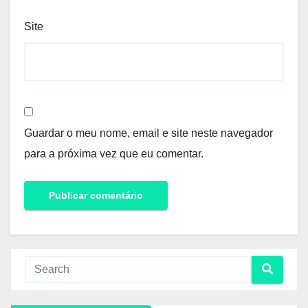
Site
Guardar o meu nome, email e site neste navegador
para a próxima vez que eu comentar.