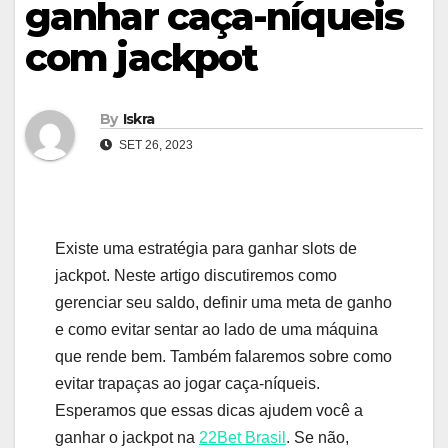
ganhar caça-níqueis
com jackpot
By
Iskra
SET 26, 2023
Existe uma estratégia para ganhar slots de
jackpot. Neste artigo discutiremos como
gerenciar seu saldo, definir uma meta de ganho
e como evitar sentar ao lado de uma máquina
que rende bem. Também falaremos sobre como
evitar trapaças ao jogar caça-níqueis.
Esperamos que essas dicas ajudem você a
ganhar o jackpot na
22Bet Brasil
. Se não,